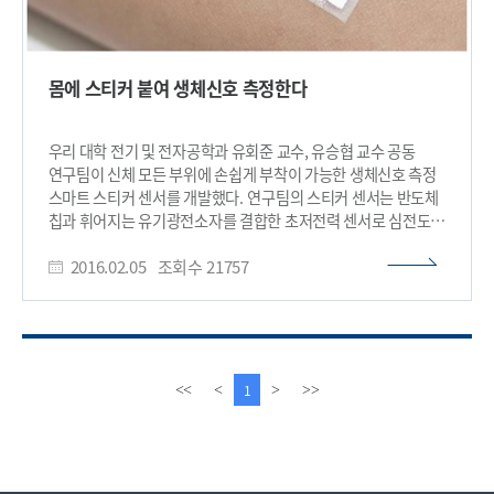
몸에 스티커 붙여 생체신호 측정한다
우리 대학 전기 및 전자공학과 유회준 교수, 유승협 교수 공동
연구팀이 신체 모든 부위에 손쉽게 부착이 가능한 생체신호 측정
스마트 스티커 센서를 개발했다. 연구팀의 스티커 센서는 반도체
칩과 휘어지는 유기광전소자를 결합한 초저전력 센서로 심전도,
근전도 뿐 아니라 산소 포화도도 측정 가능해 의료 및 헬스케어
2016.02.05
조회수
21757
분야에서 광범위하게 응용될 것으로 기대된다. 이용수
박사과정과 이현우 석사과정이 주도한 이 기술은 미국
샌프란시스코에서 열린 세계적 반도체 학술대회
ISSCC(국제고체회로설계학회)에서 3일(현지시간) 하이라이트
논문으로 발표됐다. 스마트 스티커 센서는 길이 55mm, 너비
25mm의 직사각형 페트 필름(PET Film)에 센서, 처리기,
이
다
1
<<
<
>
>>
무선송수신기 기능을 집적한 초저전력 시모스 단일칩시스템
전
음
(CMOS SoC)을 부착한 형태로 하이브리드 집적기술을
페
페
활용했다. 연구팀은 적, 녹색의 유기발광다이오드(OLED)와
이
이
유기광센서(OPD)로 구성된 유기광전소자를 사용해 전력 소모를
지
지