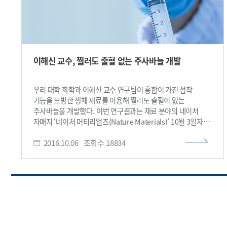
이해신 교수, 찔러도 출혈 없는 주사바늘 개발
우리 대학 화학과 이해신 교수 연구팀이 홍합이 가진 접착
기능을 모방한 생체 재료를 이용해 찔러도 출혈이 없는
주사바늘을 개발했다. 이번 연구결과는 재료 분야의 네이처
자매지 ‘네이처 머티리얼즈(Nature Materials)’ 10월 3일자
온라인 판에 게재됐다. 모든 의료 처치에서 주사바늘의 사용은
2016.10.06
조회수
18834
필수이다. 혈액채취, 링거, 카테터, 스텐트 삽입, 약물 및 백신
주사 등 상당수 의료적 처치는 모두 주사바늘을 통해 이뤄진다.
처치 후에는 환부를 수 분 가량 압박해 지혈을 한다.
압박만으로도 건강한 일반인들은 3분 내외로 효과적 지혈을 할
수 있지만 장기입원중인 암 환자, 당뇨병, 혈우병, 아스피린 장기
복용 환자 등은 정상적인 지혈이 어렵거나 불가능한 경우가
많다. 주사바늘에 코팅되는 지혈 재료는 주사 전에는
주사바늘의 표면에 단단히 코팅돼야 하고 주사 후에는 혈관내벽