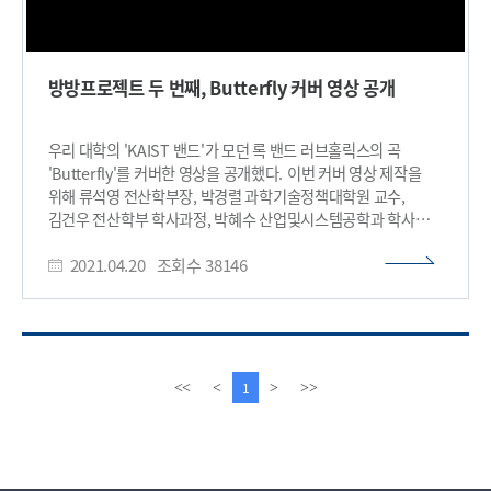
방방프로젝트 두 번째, Butterfly 커버 영상 공개
우리 대학의 'KAIST 밴드'가 모던 록 밴드 러브홀릭스의 곡
'Butterfly'를 커버한 영상을 공개했다. 이번 커버 영상 제작을
위해 류석영 전산학부장, 박경렬 과학기술정책대학원 교수,
김건우 전산학부 학사과정, 박혜수 산업및시스템공학과 학사과정
학생이 보컬리스트로 참여했다. 김건 물리학과 박사과정, 이승윤
2021.04.20
조회수
38146
생명과학과 학사과정 학생이 기타를, 권태혁 건설및환경공학과
교수가 베이스를 맡았다. 김미영 생명과학과 교수와 강민석
전산학부 교수는 각각 키보드와 드럼을 연주해 수준급의 실력을
자랑했다. 'KAIST 밴드'의 이번 합주는 우리 대학이 지난해
7월부터 진행해온 '방방 프로젝트'의 두 번째 기획으로
제작됐다. '방방 프로젝트'는 코로나 19로 혼란을 겪고 있는
이
다
1
<<
<
>
>>
캠퍼스 구성원들에게 음악이 주는 위로와 힘을 전하기 위해
전
음
시작되었으며, 학생생활팀이 제작을 지원했다. 방역지침을
페
페
준수하기 위해 각자의 공간에서 개별적으로 영상을 촬영한 뒤
이
이
편집 기술로 한데 모은 `온라인 합주' 형식으로 영상을
지
지