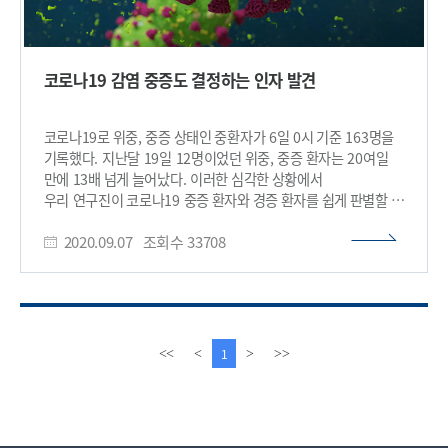
코로나19 감염 중증도 결정하는 인자 발견
코로나19로 위중, 중증 상태인 중환자가 6일 0시 기준 163명을
기록했다. 지난달 19일 12명이었던 위중, 중증 환자는 20여일
만에 13배 넘게 늘어났다. 이러한 심각한 상황에서
우리 연구진이 코로나19 중증 환자와 경증 환자를 쉽게 판별할 수
있는 바이오 마커(표시물)를 발견해 중증 코로나19에 대한
2020.09.07
조회수
33708
치료제 개발에 기대감을 높였다. 우리
대학 의과학대학원 이흥규 교수 연구팀이 *'호중구'와 *'당질코
르티코이드'의 연관성을 밝혀 코로나19의 중증도를 결정짓는
인자를 발견했다고 7일 밝혔다. ☞ 호중구(neutrophil) : 혈액의
전체 백혈구 중 50~70%를 차지하는 선천 면역세포로, 세균이나
곰팡이 감염 등에 대응하는 면역세포이다. ☞ 당질코르티코이드
이
다
1
<<
<
>
>>
(glucocorticoid) : 글루코코르티코이드라고도 하며 콩팥 근처
전
음
부신의 부신 겉질에서 생성되는 호르몬으로, 다양한 신체 기능
페
페
조절에 관여한다. 특히, 면역반응을 억제하는 호르몬으로도
이
이
알려져 있다. WHO에 의해 세계적 대유행(팬데믹)으로 지정된
지
지