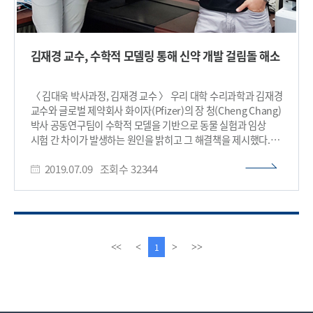
김재경 교수, 수학적 모델링 통해 신약 개발 걸림돌 해소
〈 김대욱 박사과정, 김재경 교수 〉 우리 대학 수리과학과 김재경
교수와 글로벌 제약회사 화이자(Pfizer)의 장 청(Cheng Chang)
박사 공동연구팀이 수학적 모델을 기반으로 동물 실험과 임상
시험 간 차이가 발생하는 원인을 밝히고 그 해결책을 제시했다.
연구팀은 일주기 리듬 수면 장애 신약을 개발하는 과정에서 동물
2019.07.09
조회수
32344
실험과 임상 시험 간 발생하는 차이 문제를 수학적 모델을 이용해
해결함으로써 신약 개발의 가능성을 높였다. 또한, 동물과 사람 간
차이 뿐 아니라 사람마다 발생하는 약효의 차이 발생 원인도
밝혀냈다. 김대욱 박사과정이 1 저자로 참여한 이번 연구결과는
국제 학술지 ‘분자 시스템 생물학 (Molecular Systems
Biology)’ 7월 8일자 온라인판에 게재됐고, 우수성을 인정받아
이
다
1
<<
<
>
>>
7월호 표지논문으로 선정됐다. (논문명 : Systems approach
전
음
reveals photosensitivity and PER2 level as determinants
페
페
of clock-modulator efficacy) 신약을 개발하기 위해 임상 시험
이
이
전 단계로 쥐 등의 동물을 대상으로 전임상 실험을 하게 된다. 이
지
지