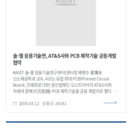
하이브리머를 포함한 전세계의 가능한 여러 재료를 시험하여
포토 하이브리머를 가장 우수한 소재로 인정하여 차세대 광배선
재료로 사용하기로 결정하여 이번 공동개발 협약을 하게 되었다.
KAIST는 현재 이와 관련한 원천 특허를 보유하고 있으며,
AT&S사는 공동개발에 필요한 연구비를 지원하게 되며, 공동개발
후에 KAIST로부터 기술 실시를 하고, 재료는 국내에서 생산하여
공급할 계획이다. 컴퓨터를 포함한 전자제품들이 처리해야
하는 데이터의 양은 많아지고 연산속도는 점점 증가되고 있다.
이에 따라 기판상에 집적되는 고속 칩의 수도 증가되면서 기존의
솔-젤 응용기술연, AT&S사와 PCB 제작기술 공동개발
전기배선으로는 고속 PCB를 구현하는데 한계가 있다. 차세대
협약
PCB의 회로는 전기를 대신, 고속 및 대용량 전송이 가능하고
손실이 적으며 전자파장애와 열방출이 없는 빛으로 신호가
KAIST 솔-젤 응용기술연구센터(센터장 배병수 裵秉水
전송되는 광배선 회로로 전환될 전망이다. KAIST 솔-젤
신소재공학과 교수, 43)는 유럽 최대 PCB(Printed Circuit
응용기술연구센터는 "나노 하이브리드 재료"라는 원천기술을
Board, 인쇄회로기판) 생산업체인 오스트리아의 AT&S사와
보유하고 있으며, 이 기술을 하이브리머라고 이름 짓고 이를
차세대 광배선(光配線) PCB 제작기술을 공동 개발키로 했다.
광소자와 디스플레이 등에 적용하는 기술들을 개발하고 있다.
지난달 말일, 裵 교수는 오스트리아 AT&S사를 방문, AT&S사의
하이브리머 재료는 기존에 사용되는 외국 선진회사들의 광소재와
2005.04.12
조회수
24141
민지트 생산담당 부사장, 라이싱 연구개발담당 부사장이 참석한
비교한다면, 두꺼운 막 제조가 용이하고, 광특성이 우수하며,
가운데 협약 조인식을 가졌다. AT&S사는 현재 세계 3위의 핸드폰
고온에서 잘 견디고, 값싸게 생산공정에 적용될 수 있다. 따라서
PCB 생산업체로 유럽 핸드폰 PCB의 40%, 전세계 핸드폰 PCB의
광소자와 디스플레이는 물론 전자회로 제작에 실용될 수 있는
15%를 공급하고 있으며, 오스트리아 이외에 인도와 중국에
우수한 광소재로서 2004년 대한민국 기술대상을 수상한
생산공장을 갖고 있는 세계적인 PCB 전문업체이다. AT&S사는
기술이다. 특히 포토 하이브리머로 명칭된 광민감성 소재는