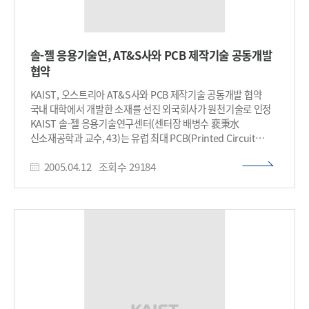
솔-젤 응용기술연, AT&S사와 PCB 제작기술 공동개발
협약
KAIST, 오스트리아 AT&S사와 PCB 제작기술 공동개발 협약
국내 대학에서 개발한 소재를 선진 외국회사가 원천기술로 인정
KAIST 솔-젤 응용기술연구센터(센터장 배병수 裵秉水
신소재공학과 교수, 43)는 유럽 최대 PCB(Printed Circuit
Board, 인쇄회로기판) 생산업체인 오스트리아의 AT&S사와
2005.04.12
조회수
29184
차세대 광배선(光配線) PCB 제작기술을 공동 개발키로 했다.
지난달 말일, 裵 교수는 오스트리아 AT&S사를 방문, AT&S사의
민지트 생산담당 부사장, 라이싱 연구개발담당 부사장이 참석한
가운데 협약 조인식을 가졌다. AT&S사는 현재 세계 3위의 핸드폰
PCB 생산업체로 유럽 핸드폰 PCB의 40%, 전세계 핸드폰 PCB의
15%를 공급하고 있으며, 오스트리아 이외에 인도와 중국에
생산공장을 갖고 있는 세계적인 PCB 전문업체이다. AT&S사는
KAIST에서 개발된 포토 하이브리머 재료를 사용, 레이저 조사에
의해 직접 광배선 회로를 인쇄하는 기술을 개발하여 광배선
PCB생산에 적용하게 된다. AT&S사는 지난 2년간 포토