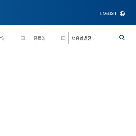
ENGLISH
-