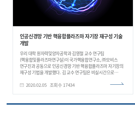
인공신경망 기반 핵융합플라즈마 자기장 재구성 기술
개발
우리 대학 원자력및양자공학과 김영철 교수 연구팀
(핵융합및플라즈마연구실)이 국가핵융합연구소, ㈜모비스
연구진과 공동으로 인공신경망 기반 핵융합플라즈마 자기장의
재구성 기법을 개발했다. 김 교수 연구팀은 비실시간으로
엄밀히 계산된 자기장 구조와의 오차를 최소화함과 동시에
2020.02.05
조회수
17434
실시간으로 해당 정보를 제공할 수 있는 인공신경망을 개발해
핵융합플라즈마 제어 성능을 높이는 데 기여할 것으로
기대된다. 정세민 박사과정이 1 저자로 참여한 이번 연구 결과는
국제 학술지 ‘뉴클리어 퓨전(Nuclear Fusion)’ 2019년 12월
3일 자에 게재됐다. (논문명: Deep neural network Grad-
Shafranov solver constrained with measured magnetic
signals) 핵융합 연구에 널리 사용되는 토카막은 실시간으로
재구성된 자기장 구조를 바탕으로 초고온(약 1억도) 핵융합