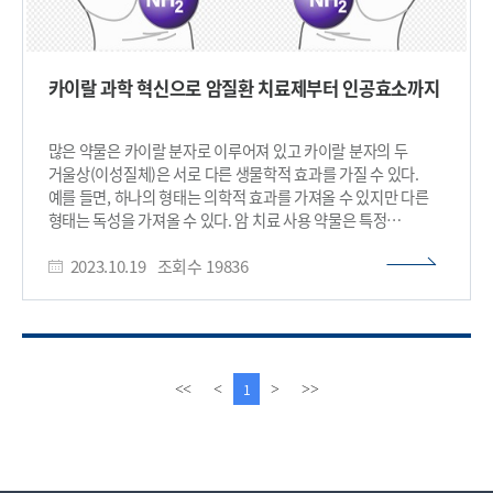
카이랄 과학 혁신으로 암질환 치료제부터 인공효소까지
많은 약물은 카이랄 분자로 이루어져 있고 카이랄 분자의 두
거울상(이성질체)은 서로 다른 생물학적 효과를 가질 수 있다.
예를 들면, 하나의 형태는 의학적 효과를 가져올 수 있지만 다른
형태는 독성을 가져올 수 있다. 암 치료 사용 약물은 특정
암세포에만 작용되도록 설계되어 있는데 카이랄성을 활용하면
2023.10.19
조회수
19836
특정한 형태 약물을 선택적으로 전달할 수 있어 부작용을 줄이고
효과를 극대화할 수 있다. 이런 카이랄성 원리를 통해 암 질환
치료를 위한 약물 전달 등 다양한 분야에서 응용이 가능한
분자과학의 새로운 기술이 개발되었다. 우리 대학 화학과 이희승
교수 연구팀이 원자 수준의 정밀도 로 극미세 나선형 카이랄
통로를 만드는 방법을 발표했다고 19일 밝혔다. 이 통로는 인간
이
다
1
<<
<
>
>>
머리카락 직경의 약 5만분의 1에 해당하며, 그 특별한 나선 형태
전
음
때문에 특정 분자와만 세밀한 상호작용이 가능하다. 이 기술은
페
페
약물의 효율적인 개발부터 첨단 소재 설계에 이르기까지
이
이
혁신적인 응용을 가능하게 한다. 연구팀은 자연의 카이랄성
지
지