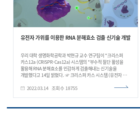
유전자 가위를 이용한 RNA 분해효소 검출 신기술 개발
우리 대학 생명화학공학과 박현규 교수 연구팀이 *크리스퍼
카스12a (CRISPR-Cas12a) 시스템의 *부수적 절단 활성을
활용해 RNA 분해효소를 민감하게 검출해내는 신기술을
개발했다고 14일 밝혔다. ☞ 크리스퍼 카스 시스템 (유전자 가위
기술) - 크리스퍼 카스 시스템은 박테리아가 바이러스
2022.03.14
조회수
18755
감염으로부터 자신을 보호하기 위해 진화시킨 적응 면역
시스템이다. 이는 외래 유전자의 정보를 담고있는 가이드RNA와
직접 핵산을 절단하는 카스 단백질로 이루어져 있다. 2020년
제니퍼 다우드나 교수의 연구팀이 크리스퍼 카스9 유전자 가위
시스템을 개발한 공로로 노벨화학상을 수상해 널리 알려졌으며,
높은 표적 특이성과 빠른 역학 덕분에 최근에는 유전체 편집을
넘어 생체물질 검출 및 분자진단 분야에 광범위하게 적용되고
있다. ☞ 부수적 절단 활성 - 카스9 이외에도 Cas12, Cas13