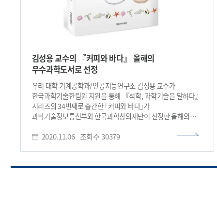
김성용 교수의 『커피와 바다』 올해의
우수과학도서로 선정
우리 대학 기계공학과/인공지능연구소 김성용 교수가
한국과학기술한림원 지원을 통해 『석학, 과학기술을 말하다』
시리즈의 34번째로 출간한 ｢커피와 바다｣가
과학기술정보통신부와 한국과학창의재단이 선정한 올해의
우수과학도서 50종에 선정됐다. 우수과학도서 인증제는
2020.11.06
조회수
30379
과학문화 콘텐츠 산업 활성화를 지원하는 대표적인 사업으로,
1999년부터 시작되어 2019년까지 1천6백여종의 도서를
인증했으며, 인증된 도서는 매년 소외지역 학교, 청소년 복지
시설 등 약 500여 개소에 무상 보급하고 있다. 우수과학도서로
선정된 도서에는 과기정통부 장관 명의의 인증서 및 인증마크가
부여되며, 보급처 공모, 과학문화사업과의 연계 등을 통해
소외지역 초･중･고, 지역아동센터, 도서관 및 해외 한인학교 등
1,000여 곳에 선정도서 1만 7천여 권을 무상보급할 예정이다.