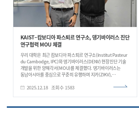
KAIST–캄보디아 파스퇴르 연구소, 뎅기바이러스 진단
연구협력 MOU 체결
우리 대학은 최근 캄보디아 파스퇴르 연구소(Institut Pasteur
du Cambodge, IPC)와 뎅기바이러스(DENV) 현장진단 기술
개발을 위한 양해각서(MOU)를 체결했다. 뎅기바이러스는
동남아시아를 중심으로 꾸준히 유행하며 지카(ZIKV),
치쿤군니야(CHIKV) 등 다른 아보바이러스 감염과 임상 증상이
2025.12.18
조회수
1583
유사해 혼동되기 쉽기 때문에, 감염 초기 단계에서 정확한 구분
진단이 매우 중요하다. 특히 혈청형이 네 가지로 나뉘는
뎅기바이러스는 감염 이력에 따라 증상 중증도가 달라질 수
있어, 감염된 바이러스의 혈청형까지 빠르게 파악하는 기술이
필수적이다. 이번 협약의 파트너인 캄보디아 파스퇴르 연구소는
동남아 지역의 대표적인 공중보건·바이러스 감시
연구기관으로, 장기간 축적된 뎅기바이러스 임상 샘플과 감시
네트워크를 보유하고 있어 진단기술의 현장 검증에 최적의