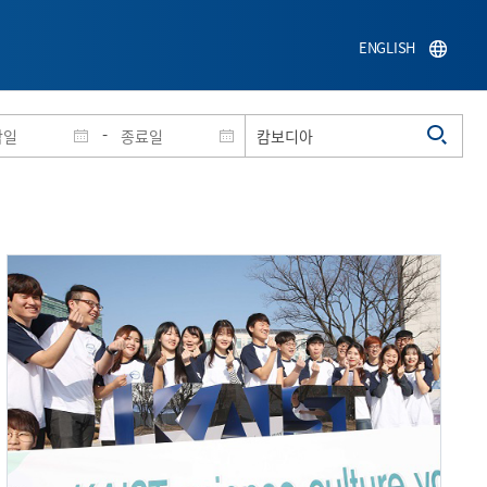
ENGLISH
-