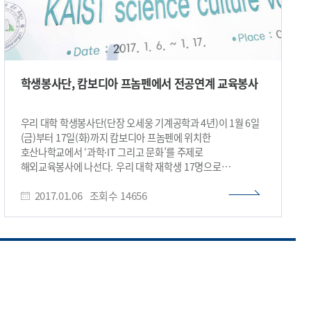
학생봉사단, 캄보디아 프놈펜에서 전공연계 교육봉사
우리 대학 학생봉사단(단장 오세웅 기계공학과 4년)이 1월 6일
(금)부터 17일(화)까지 캄보디아 프놈펜에 위치한
호산나학교에서 ‘과학·IT 그리고 문화’를 주제로
해외교육봉사에 나선다. 우리 대학 재학생 17명으로
구성된 학생봉사단은 약 3개월간의 공동 작업 및 훈련을 통해
2017.01.06
조회수
14656
과학수업, 아두이노(Arduino) IT수업과 문화공연을 준비했고,
사전교육을 통해 안전교육 및 봉사정신 교육, 캄보디아 언어
등도 익혔다. 이번 봉사활동은 과학 기자재와 과학교육 및 IT
경험이 부족한 캄보디아 학생들이 실험과 학습을 통해
과학자로서의 꿈을 찾을 수 있도록 돕기 위해 마련됐다.
호산나학교 고등학생 1~3학년 70명을 대상으로 △물리 △화학
△생물 △지구과학 등 전공과 연계한 과학실험과 수업을
실시하고, 아두이노를 사용해 스마트 선풍기와 모형자동차 등을