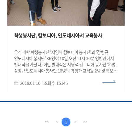
학생봉사단, 캄보디아, 인도네시아서 교육봉사
우리 대학 학생봉사단 ‘지영석 캄보디아 봉사단’과 ‘장병규
인도네시아 봉사단’ 36명이 10일 오전 11시 30분 영빈관에서
발대식을 가졌다. 이번 발대식은 지영석 캄보디아 봉사단 20명,
장병규 인도네시아 봉사단 16명의 학생과 교직원 2명 및 박오옥
교학부총장 등 관계자가 참석한 가운데 진행된다. 이번
2018.01.10
조회수
15146
봉사단은 과학, 의료 분야의 세계적 출판사인 엘스비어
(ELSEVIER) 지영석 회장과 장병규 4차산업혁명위원회
위원장의 기부금 지원을 받았고 그 의미를 되새겨 봉사단 이름을
명명했다. 지영석 캄보디아 봉사단은 13일 캄보디아
프놈펜으로 출발해 호산나 고등학교에서 70여 명의 고등학생을
대상으로 26일까지 과학 실험 교육봉사를 한다. 장병규
인도네시아 봉사단은 19일 인도 자카르타로 출발해 밥퍼
1
<<
<
>
>>
해피센터에서 무료급식 봉사, 산또루까스 고등학교에서 120여