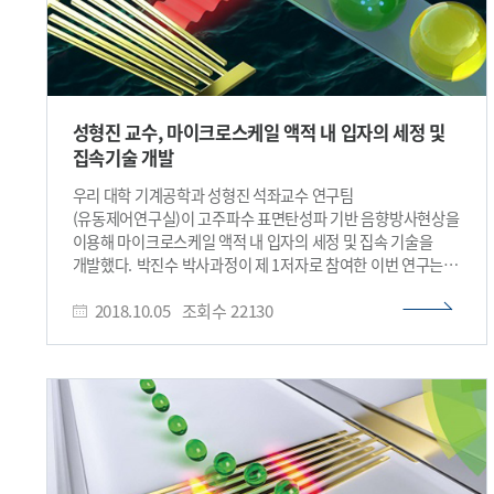
성형진 교수, 마이크로스케일 액적 내 입자의 세정 및
집속기술 개발
우리 대학 기계공학과 성형진 석좌교수 연구팀
(유동제어연구실)이 고주파수 표면탄성파 기반 음향방사현상을
이용해 마이크로스케일 액적 내 입자의 세정 및 집속 기술을
개발했다. 박진수 박사과정이 제 1저자로 참여한 이번 연구는
영국왕립화학회에서 발간하는 미세유체역학 및 마이크로타스
2018.10.05
조회수
22130
분야의 국제학술지 랩온어칩(Lab on a Chip)지 2018년
19호의 표지논문으로 선정됐다 (논문명: In-droplet
microparticle washing and enrichment using surface
acoustic wave-driven acoustic radiation force). 이는
같은 학술지 2016년 4호, 17호, 2017년 6호, 2018년 3호에
이은 다섯 번째 표지논문으로 미세유체역학 분야의 선도적 연구
성과이다. 동전 크기의 초소형 미세유체칩 내에 서로 섞이지
않는 두 유체로 조성된 마이크로스케일 액적을 기반으로 하는