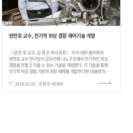
양찬호 교수, 전기적 위상 결함 제어기술 개발
〈 양 찬 호 교수, 김 광 은 박사과정 〉 우리 대학 물리학과
양찬호 교수 연구팀이 강유전체 나노구조에서 전기적인 위상
결함을 만들고 지울 수 있는 기술을 개발했다. 이 기술을 통해
전기적 위상 결함 기반의 저장 매체를 개발한다면 대용량의
정보를 안정적으로 저장할 수 있을 것으로 기대된다. 이번
2018.02.08
조회수
46368
연구는 포스텍 최시영 교수, 포항 가속기연구소 구태영 박사,
펜실베니아 주립대학 첸(Long-Qing Chen) 교수, 캘리포니아
대학 라메쉬 교수 등과 공동으로 수행됐다. 김광은 박사과정이
1저자로 참여한 이번 연구는 국제 학술지 ‘네이처
커뮤니케이션즈(Nature Communications)’ 1월 26일자에
게재됐다. 위상학은 물체를 변형시켰을 때 물체가 가지는
성질에 대한 연구를 하는 학문으로, 원과 삼각형은
위상학적으로 동일한 물질이라고 할 수 있다. 2016년도 노벨