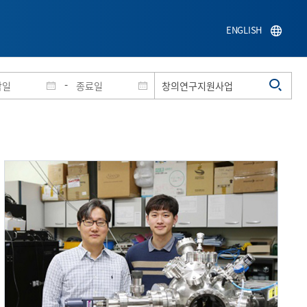
ENGLISH
-