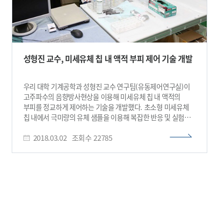
성형진 교수, 미세유체 칩 내 액적 부피 제어 기술 개발
우리 대학 기계공학과 성형진 교수 연구팀(유동제어연구실)이
고주파수의 음향방사현상을 이용해 미세유체 칩 내 액적의
부피를 정교하게 제어하는 기술을 개발했다. 초소형 미세유체
칩 내에서 극미량의 유체 샘플을 이용해 복잡한 반응 및 실험을
수행하기 위해서는 정교한 미세유체역학기술이 요구된다. 특히
2018.03.02
조회수
22785
서로 섞이지 않는 두 유체로 구성된 미세액적을 기반으로 하는
액적 기반 미세유체역학 분야에서 액적의 부피를 정교하게
제어하기 위한 액적 분할 기술의 개발을 위해 많은 노력이
있었다. 하지만 지금까지 개발된 미세액적 분할 기술은 정교한
액적 부피 제어가 어렵고 복잡한 시스템이 요구되며 제한된 유체
샘플에만 적용 가능하고 병렬 조작이 어려운 한계를 지니고
있었다. 이번 연구에서 연구팀은 고주파수 음파를 이용해
미세유체 칩 내 움직이는 미세액적에 국소적으로 음향 방사력을