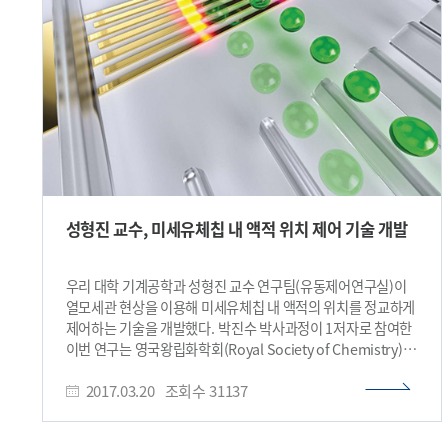
액적 기반 미세유체역학 분야에서 액적 내 입자, 세포, 생체분자
등의 샘플을 제어하기 위해 많은 노력이 기울여져 왔다. 하지만
지금까지 개발된 액적 내 샘플 세정 및 집속 기술은 복잡한
시스템이 요구되고 자성 혹은 극성을 띈 샘플만 제어할 수
있다는 한계를 지니고 있었다. 이번 연구에서 성 석좌교수
연구팀은 고주파수 표면탄성파를 이용해 마이크로스케일
액적과 액적 내 입자에 음향방사력을 인가해 입자의 위치를
음향장 내에 고정시켰다. 그리고 액적을 포획, 분할, 병합,
방출함으로써 액적 내 입자의 매개 용액을 교체하고 더 나아가
입자의 개체수를 원하는 수준까지 농축할 수 있음을 증명했다.
개발된 기술은 액적 내 입자를 비접촉·비표지 방식으로 세정할
성형진 교수, 미세유체칩 내 액적 위치 제어 기술 개발
수 있으며 액적 내 샘플의 개체수를 증가시킬 수 있는
기술이라는 점에서 기존보다 진일보했다는 평을 받았다. 아울러
음파와 탄성 고체 입자의 상호작용 이론을 바탕으로
우리 대학 기계공학과 성형진 교수 연구팀(유동제어연구실)이
표면탄성파의 주파수와 액적 내 입자 크기 사이의 관계를 규명해
열모세관 현상을 이용해 미세유체칩 내 액적의 위치를 정교하게
효율적인 음향영동 현상 유발을 위한 조건을 제시했다. 박진수
제어하는 기술을 개발했다. 박진수 박사과정이 1저자로 참여한
박사과정은 “개발된 음향미세유체역학 기술을 통해
이번 연구는 영국왕립화학회(Royal Society of Chemistry)
마이크로스케일 액적 내 샘플의 매개용액을 자유롭게 교체할 수
에서 발간하는 미세유체기술 및 마이크로타스(microTAS)
있음은 물론 액적 내 샘플을 원하는 수준으로 농축할 수 있다”고
2017.03.20
조회수
31137
분야의 국제학술지인 랩온어칩(Lab on a Chip)지 2017년
말했다. 성형진 석좌교수는 “이 기술이 다양한 액적 기반
6호의 표지논문으로 선정됐다. (논문명: Acoustothermal
미세유체역학 시스템에서 액적 내 입자, 세포, 생체분자 등
tweezer for droplet sorting in a disposable microfluidic
다양한 샘플의 전처리를 위한 핵심 기술로 널리 활용될 수 있을