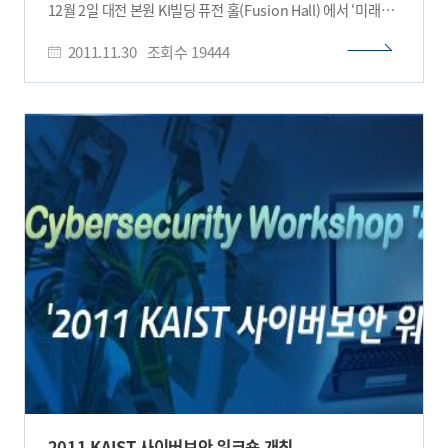
12월 2일 대전 본원 KI빌딩 퓨전 홀(Fusion Hall) 에서 ‘미래
모바일서비스 및 소프트웨어 기술에 관한 2011 IT 융합
2011.11.30
조회수
19444
국제워크숍(2011 IT Convergence International
Workshop on Future Mobile Service & Software
Technology)’을 개최한다 이번 워크숍에는 김병일
국가과학기술위원회 첨단융합전문위 위원장, 고이치 아사타니
(Koichi Asatani)코가쿠인 대학교 교수, 제이 에이치 음(Jay H.
Eum) 트랜스링크 캐피탈(TransLink Capital)대표 등 정부,
학계, 산업계, IT국방 전문가 등 15명이 참석한다. 기조
연설자로 나선 김병일 위원장은 ‘소프트웨어 산업발전전략’을
주제로 IT산업의 현주소 및 정부의 소프트웨어 경쟁력 강화를
위한 방안을 발표할 예정이다. 일본 국가망 핵심 책임자이며
네트워크 전문가인 고이치 아사타니(Koichi Asatani)코가쿠인
대학교 교수는 ‘정보통신기술과 미래 네트워크 및 서비스에
관한 흐름’을 주제로 미래 네트워킹 플랫폼의 일본트렌드와
차세대 네트워크 진화에 대해 발표할 예정이다. 소프트웨어
분야 기조연설자로 나선 제이 에이치 음(Jay H. Eum)
트랜스링크 캐피탈(TransLink Capital)대표는 ‘세계적으로
성공할 수 있는 기술벤처 창업방안‘을 주제로 벤처창업의
본거지인 실리콘벨리의 장점을 소개하는 한편, 실리콘벨리에서
성공방안에 대해 발표할 예정이다. 각 주제별 세션에서는 ▲
2011 KAIST 사이버보안 워크숍 개최