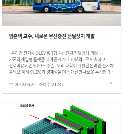
임춘택 교수, 새로운 무선충전 전달장치 개발
- 온라인 전기차 OLEV 용 ‘I형 무선전력 전달장치’ 개발 - -
기존의 레일형 플랫폼 대비 공사기간 10분의 1로 단축하고
선로비용 기존의 80% 수준 - 우리 대학이 개발한 온라인 전기차
올레브(이하 OLEV)가 경제성을 더욱 개선한 새로운 무선전력
전달장치 개발로 실용화에 한걸음 더 다가섰다. 우리
2012.06.22
조회수
21237
대학 원자력및양자공학과 임춘택 교수(49세)가 기존의 레일형
급전선로와 형태가 다른 ‘I형 무선전력 전달장치’를 개발했다 임
교수 연구팀이 개발에 성공한 I형 무선전력 전달장치는 모듈형
제작이 가능하기 때문에 기존의 급전선로에 비해 콘크리트
공사가 필요 없고 아스팔트 시설비용도 절약할 수 있어 온라인
전기차에 적용할 경우 설치비용을 크게 절감할 수 있는 이점이
있다. KAIST OLEV는 도로 밑 약 15cm 지점에 매설한 전선에서
발생하는 자기장을 차량하부에 장착한 집전장치에서