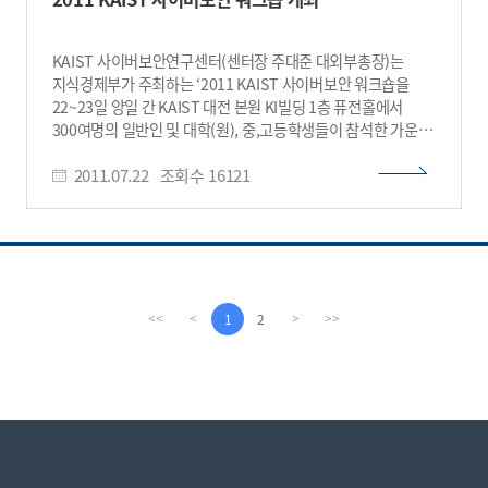
모바일서비스 ▲IT보안과 국방 ▲IT 융합기술 ▲소프트웨어
기술 등 미래 IT 융합기술 전반에 관한 발표와 토론을 진행한다.
이번 행사를 주관한 조동호 ICC부총장은 “이번 워크숍은 미래
KAIST 사이버보안연구센터(센터장 주대준 대외부총장)는
IT융합분야의 국제 연구흐름과 지향점을 확인하고
지식경제부가 주최하는 ‘2011 KAIST 사이버보안 워크숍을
IT융합분야와 관련한 정부정책 및 연구개발 인력양성의
22~23일 양일 간 KAIST 대전 본원 KI빌딩 1층 퓨전홀에서
방향성을 알 수 있는 소중한 기회가 될 것”이라고 말했다. 이번
300여명의 일반인 및 대학(원), 중,고등학생들이 참석한 가운데
워크숍 상세정보는 홈페이지(http://iccws.kaist.ac.kr)에서
개최한다. 이 행사는 인터넷 윤리를 기반으로 한 건전한
확인 할 수 있다. 사전등록은 12월1일(목)까지 홈페이지에서
2011.07.22
조회수
16121
사이버문화를 조성하고, 예비 사이버보안 전문가들의 중요성을
진행하며 당일 현장등록도 가능하다. 한편, 올해로 3회째를 맞는
일반에게 일깨워 줌과 동시에 이들에게 필요한 전문지식을
이번 워크숍은 KAIST ICC(부총장 조동호)와 한국통신학회가
제공해 주기위해 마련됐다. 첫날인 22일에는 황철증
공동주최하고 국가과학기술위원회, 방송통신위원회,
방송통신위원회 통신정책국장이 ‘미래 네트워크 사회를 향한
지식경제부가 후원한다.​
새로운 ICT 혁명’이라는 주제로 특별강연을 실시한다. 이어서
전상훈 KAIST사이버보안연구센터 R&D 팀장이 국내 인터넷의
현실적 위협과 공격자들의 전략을 분석하고 그 해결방안을
1
2
<<
<
>
>>
제시하는 등 다양한 강연이 진행된다. 이날 마지막 행사인
자유토론 시간에는 황용온(프리랜서)씨와 심준보
대학해킹동아리연합회(PADOCON) 전운영자, 그리고 전직
해커였던 홍민표 쉬프트웍스 대표와 박찬암 소프트포럼
보안기술팀장 등이 참석해 토론을 벌인다. 둘째 날인 23일에는
중·고교생을 대상으로 임채호 KAIST사이버보안연구센터
부소장의 "진정한 해커에 대하여"란 주제로 특별강연이