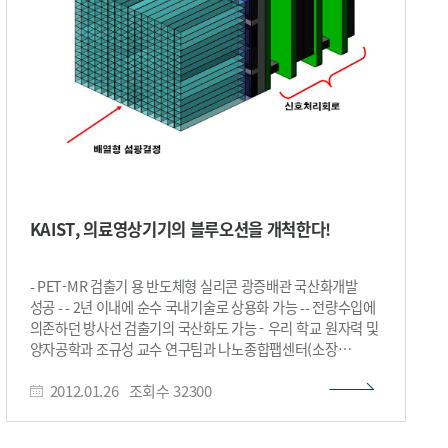
전기에너지로 변환해 운행하는 새로운 개념의 친환경
전기차인데, KAIST가 지난 2009년 세계 최초로 도로주행용
무선전기차 개발에 성공했다. KAIST OLEV는 신호대기 등 정차
중에 충전할 수 있으며 주행 중에는 실시간으로 전력을 전달받아
운행한다. 현재 대전 KAIST 문지캠퍼스를 비롯해 여수
엑스포전시관, 서울대공원에서 각각 시범운행 중인 OLEV는
레일형으로 급전선로 폭이 80cm이며 공극간격 20cm에서
집전장치 당 15kW까지 충전이 가능하다. KAIST OLEV는 그
동안 기술력과 아이디어 면에서는 크게 인정을 받은 반면 기존
도로에 설치하기 위해선 도로를 파고 시스템을 설치해야 하는 등
경제성 문제로 상용화에 어려움이 있다는 지적을 받아왔다. 임
KAIST, 의료영상기기의 블루오션을 개척한다!
교수팀이 이번에 새로 개발한 ‘I형 무선전력 전달장치’는
급전선로 폭을 10cm로 줄여 기존선로 폭의 1/8로 줄였으며
무선전력도 공극간격 20cm에서 25kW까지 전달할 수 있도록
- PET-MR 검출기 용 반도체형 실리콘 광증배관 국산화개발
성능이 대폭 향상됐다. 또한 차량의 좌우 허용편차도 24cm로
성공 - - 2년 이내에 순수 국내기술로 상용화 가능 -- 전량수입에
넓어졌으며 전자기장도 국제적 설계 가이드라인을 충족해
의존하던 방사선 검출기의 국산화도 가능 - 우리 학교 원자력 및
인체안전성에도 문제가 없다. 급전선로 폭이 획기적으로
양자공학과 조규성 교수 연구팀과 나노종합팹센터(소장
줄어들고 공장에서 대량으로 모듈제작이 가능해진 만큼 그동안
이귀로) 설우석 박사 연구팀이 공동으로 의료영상기기 중
경제성 측면에서 지적을 받아 온 KAIST OLEV로서는 새로운
2012.01.26
조회수
32300
하나인 PET-MR의 핵심소자인 ‘실리콘 광증배관(SiPM)’을
급전시설 개발이 실용화에 큰 도움이 될 것으로 전문가들은
개발하는 데 성공했다. 실리콘 광증배관은 의료영상기기의
예상하고 있다. 임춘택 교수도 “기존 레일형에 비해 공사시간은
방사선 검출기에 들어오는 빛을 증폭하는 부품이다. 현재
10분의 1로 크게 단축되고 급전선로 비용도 80%에 불과해