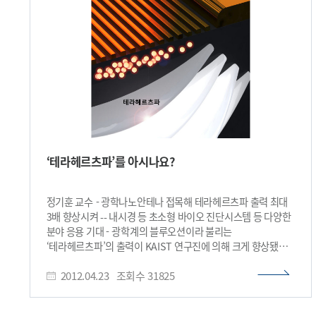
위해서는 900~1000°C의 높은 온도에서 폭발성 혹은 독성이
있는 위험한 기체를 사용해왔다. 이를 전자 소자나 전자기기로
응용하기 위해서는 합성 후 분리, 집적, 패터닝 등 복잡한 공정을
거쳐야하는 단점이 있었다. 따라서 다단계의 공정과 고비용,
비환경적인 특성 때문에 나노소자의 대량생산과 상용화에
커다란 걸림돌이 되고 있었다. 연구팀은 기판위에 나노물질
전구체(어떤 물질이 되기 전단계의 물질)를 올려놓은 후 집광된
녹색파장 대역의 연속파형 레이저를 조명해 원하는 위치에
나노와이어를 합성하는데 세계 최초로 성공했다. 이 기술을
이용하면 나노물질의 집적 및 패터닝은 물론 단 한 번의
공정으로 기능성 나노소자 제작이 가능하다. 이와 함께 기판의
‘테라헤르츠파’를 아시나요?
종류에 상관없이 공정이 가능해 유연한 플라스틱 기판에도 적용
가능하다. 또 3차원 구조물 위에서도 자유롭게 원하는 위치에
단순 레이저 조명만으로도 나노 물질을 합성, 패터닝 할 수 있다.
정기훈 교수 - 광학나노안테나 접목해 테라헤르츠파 출력 최대
여준엽 박사는 이번 연구에 대해 “빛에너지를 이용해
3배 향상시켜 -- 내시경 등 초소형 바이오 진단시스템 등 다양한
나노물질을 합성, 집적, 패턴, 소자제작을 한 번에 가능케 하는
분야 응용 기대 - 광학계의 블루오션이라 불리는
새로운 공정을 세계 최초로 개발했다”며 “향후 기능성 전자 소자
‘테라헤르츠파’의 출력이 KAIST 연구진에 의해 크게 향상됐다.
개발에 드는 시간을 기존의 10분의 1도 채 안되는 수준으로
앞으로 휴대용 투시카메라나 소형 바이오 진단시스템 등 다양한
단축할 수 있다”고 말했다. 여 박사는 향후 다양한 나노물질의
2012.04.23
조회수
31825
분야에 응용될 수 있을 것으로 전망된다. 우리
조합을 통해 다기능 전자 소자의 개발의 상용화와 대량생산
학교 바이오및뇌공학과 정기훈 교수 연구팀이 광학나노안테나
공정을 개발할 계획이다. 여준엽 박사와 고승환 교수팀이
기술을 접목해 테라헤르츠파의 출력을 기존보다 최대 3배
주도한 이번 연구는 KAIST 기계공학과 성형진 교수, 홍석준