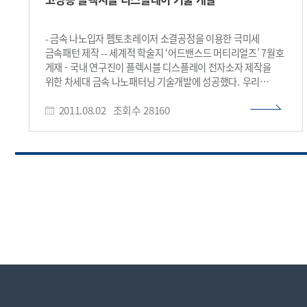
있음을 세계 최초로 입증한 결과”라며 “이 원천기술을 이용해
앞으로 터치스크린 기반의 스마트폰 또는 태블릿 PC 등을
이용해 개인이 질병을 진단하는 시대가 올 것”이라고 말했다.
- 금속 나노입자 펨토초레이저 소결공정을 이용한 극미세
이와 함께 논문의 제1저자인 원병연 연구조교수는 “현재는
금속패턴 제작 -- 세계적 학술지 ‘어드밴스드 머티리얼즈’ 7월호
생체분자의 유무 또는 농도만 측정 가능한 단계이며, 앞으로
게재 - 국내 연구진이 플렉시블 디스플레이 전자소자 제작을
특정 생체분자를 선택적으로 검출할 수 있는 기술을 개발해
위한 차세대 금속 나노패터닝 기술개발에 성공했다. 우리
가까운 시일 내에 상용화에 주력할 것”이라고 덧붙였다. 한편,
학교 기계공학과 고승환·양동열 교수팀이 공동으로 연구한
이번 연구는 지식경제부가 시행하는
2011.08.02
조회수
28160
이번 성과는 기존의 광식각 증착공정을 이용하지 않고
‘산업원천기술개발사업’으로 수행됐으며, 연구의 중요성을
수백나노의 고정밀도 금속 패턴을 펨토초레이저 스캐닝공정을
인정받아 화학 분야의 세계적 학술지 ‘앙게반테 케미
이용해 단일 디지털 공정으로 제작하는 기술을 개발했다. 이
(Angewandte Chemie International Edition)’ 1월호
기술을 이용하면 다양한 기판에서 고정밀 패터닝이 가능해져
(16일자) 표지논문으로 선정됐다. 그림1. 터치스크린을 이용한
유기 전자소자 기술 등과 결합하게 되면 성능과 집적도가
생체 분자 검출 시스템 모식도 (앙게반테 케미 논문 표지).
우수하면서도 자유자재로 휘어질 수 있는 고성능 플렉시블
휴대용 모바일 기기의 입력장치인 터치스크린 위에서 세포,
전자소자나 디스플레이 등이 실현될 수 있을 것으로 기대된다.
단백실, 핵산, 소분자 등의 생체 분자를 검출할 수 있다. 그림2.
일반적으로 집적도가 높은 전자소자 제작을 위해서는 고비용의
정전용량 터치스크린 방식의 한가지인 surface capacitive
노광 혹은 광식각 공정이나 고진공 전자빔 공정을 통한 금속
touchscreen을 이용한 시스템 모식도. 여러 지점을 동시에
패턴의 제작이 필수적이다. 최근에는 잉크젯 및 롤투롤(Roll to
접촉했을 때 접촉점의 시료 농도에 따라 터치 신호의 위치가
Roll) 프린팅 기술을 이용해 직접 금속 패턴 제작이 시도되고
변하는 원리를 이용한 방법. 동시에 두 개의 미지 시료의 농도를
있다. 그러나 공정 특성상 1㎛(마이크로미터, 100만분의 1미터)
측정할 수 있다. 그림3. 정전용량 터치스크린 방식의 한가지인
이하의 정밀도 달성에는 한계가 있어 고집적·소형화에
projected capacitive touchscreen을 이용한 시스템 모식도.
불리했다. 연구팀은 3~6nm(나노미터, 10억분의 1미터)
현재 스마트폰 등에 쓰이는 터치스크린 방식으로서, 터치스크린