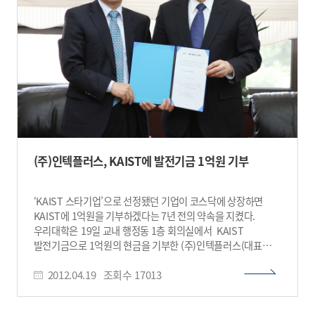
불과하다. 유리 기판은 표면이 매끄러울 뿐만 아니라
디스플레이 기판의 조건인 고내열, 고투명, 고내화학,
고인장강도 특성을 모두 가지고 있어 지금까지 핸드폰 화면,
TV, 컴퓨터 모니터 등 거의 모든 디스플레이에 사용돼 왔다.
그러나 유리 기판은 무겁고 깨지기 쉬운 단점이 있어 최근 유리
기판을 대체할 목적으로 열적, 화학적 안정성이 우수한
플라스틱 재질의 무색투명 폴리이미드 필름이 활발하게
연구되고 있다. 그러나 무색투명 폴리이미드 필름은 내열성 및
기계적 강도가 충분하지 못하기 때문에 이를 보강하기 위해
유리섬유직물을 폴리이미드 필름에 함침시키면 필름의 표면
거칠기 및 광 투과도 조건이 악화되는 문제가 발생해 실용화되지
(주)인텍플러스, KAIST에 발전기금 1억원 기부
못하고 있다. 이는 유리섬유직물을 폴리이미드 전구체 용액에
함침시킬 때 용매가 증발하며 0.4µm(마이크로미터) 내외의
표면 거칠기가 발생하고, 무색투명 폴리이미드 필름과
‘KAIST 스타기업’으로 선정됐던 기업이 코스닥에 상장하면
유리섬유직물의 굴절률 불일치로 인한 광 산란이 심하게
KAIST에 1억원을 기부하겠다는 7년 전의 약속을 지켰다.
발생하기 때문이다. 윤 교수팀은 투명 폴리이미드 필름의
우리대학은 19일 교내 행정동 1층 회의실에서 KAIST
굴절률을 유리섬유직물의 굴절률과 소수 네 자리까지
발전기금으로 1억원의 현금을 기부한 (주)인텍플러스(대표
일치시키는 방법과, 필름의 표면 거칠기를 수 nm 수준으로
임쌍근)와 발전기금 기부 약정식을 체결했다. 지난 해 1월
평탄화 시키는 핵심기술을 개발해 이 문제를 해결했다. 그 결과
2012.04.19
조회수
17013
코스닥에 상장된 (주)인텍플러스는 핵심역량인 ‘3D 비전검사
110µm 두께의 유리섬유직물 함침 무색투명 폴리이미드 필름
기술’을 바탕으로 반도체 칩 외관검사 시장에서 전 세계시장의
기판에서 11ppm/℃의 열팽창률, 0.9nm의 표면 거칠기,
70%를 점유하고 있는 반도체 검사장비 전문업체다. (주)
250MPa의 인장강도, 2mm의 굽힘곡률반경, 90%의 광