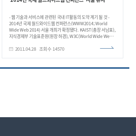
선정했다.​
사용되고 있는 광소자이다. 하지만 자기장 하에서 전자의
움직임이 영향을 받아 PET-MR에 사용할 수 없다. ●
양전자방출단층촬영기기(PET)- 환자에 양전자를 방출하는
- 웹 기술과 서비스에 관련된 국내 IT활동의 도약 계기 될 것 -
동위원소를 주입한 뒤 특정부위에서 양전자가 방출되면 180°
2014년 국제 월드와이드웹 컨퍼런스(WWW2014; World
방향으로 전자의 소멸에 의한 소멸방사선이 발생된다. 이때
Wide Web 2014) 서울 개최가 확정됐다. KAIST(총장 서남표),
환자를 둘러싼 링형태의 검출기에서 두 개의 소멸방사선을
지식경제부 기술표준원(원장 허경), W3C(World Wide Web
동시에 계측하여 위치를 추정하게 된다. 암은 형성 초기에
Consortium) 한국사무국(ETRI)은 공동으로 WWW2014
다량의 포도당을 이용하여 에너지를 사용하므로 동위원소
2011.04.28
조회수
14570
유치를 추진해 왔으며, 지난 4월 1일 폐막한 WWW2011
표지가된 포도당을 주입하여 암의 조기 진단이 가능하다. 또한
인도회의에서 유력한 경쟁대상인 호주의 아델라이데와
CT나 MRI와 달리 신진대사 및 분자의 거동을 볼 수 있어
멜버른을 제치고 서울 유치를 최종 확정했다. WWW2014 서울
분자영상기기라고도 불린다. ● 감마선 - 방사선의 일종으로
개최는 우리 웹 기술을 국제무대에 알리고 첨단 웹 기술과
에너지가 높아 투과율이 가장 높다. PET에서 사용되는
서비스의 세계적인 동향을 파악해 관련 국내 IT활동이 도약할 수
동위원소에서는 전자의 소멸에 의해 511keV의 감마선 쌍이
있는 계기가 될 것으로 기대된다. 국제 월드와이드웹
180도 방향으로 방출된다. ● 에너지 분해능 - 방사선
컨퍼런스는 매년 1,000명 이상의 전문가들이 참석하는
측정기에서 서로 다른 에너지의 방사선을 구별할 수 있는 능력.
IT분야에서 최대 규모와 권위를 자랑하는 국제 학술대회로써
에너지 분해능이 높아야 잡음 및 외부 방사선으로부터
웹에 대한 기술, 연구결과, 표준, 서비스 등을 광범위하게
표적물질이 구분 가능하다. ● 시간 분해능 - 방사선 측정기에서
다룬다. 각 국은 학술대회의 유치를 위해 국가적 차원에서
측정된 서로 다른 신호의 반응 시간을 구별 할 수 있는 능력. 시간
노력하고 있다. 금번 2011년 인도에서 개최된 국제
분해능이 높아야 180도 방출된 소멸방사선의 동시계수가
월드와이드웹 컨퍼런스에서는 압둘칼람 인도 전 대통령이
가능하다. <보충자료> ▣ 의료영상기기의 특징 및 현황(2011년
축사를 하고, 2013년 개최지인 브라질은 룰라 대통령이 개최
6월 기준) 1) CT - 원리 : 빛 에너지인 X선을 360도 각도에서
의사를 표명하는 서신을 보내 화제가 되기도 했다.