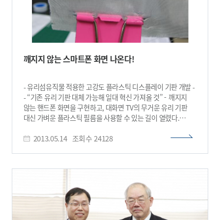
깨지지 않는 스마트폰 화면 나온다!
- 유리섬유직물 적용한 고강도 플라스틱 디스플레이 기판 개발 -
- “기존 유리 기판 대체 가능해 일대 혁신 가져올 것” - 깨지지
않는 핸드폰 화면을 구현하고, 대화면 TV의 무거운 유리 기판
대신 가벼운 플라스틱 필름을 사용할 수 있는 길이 열렸다.
KAIST IT융합연구소 윤춘섭 교수(물리학과) 연구팀이 깨지기
2013.05.14
조회수
24128
쉬운 디스플레이 유리 기판을 대체할 수 있는 고강도 플라스틱
기판 원천기술을 개발했다. 윤 교수팀이 유리섬유직물을
무색투명 폴리이미드 필름에 함침시켜 만든 플라스틱 기판은
고내열, 고투명, 고유연, 고내화학, 고인장강도 특성을 갖고
있다. 소재는 플라스틱 필름의 장점인 유연성을 갖고
있으면서도 인장강도는 일반 유리보다 세 배 크고 강화유리와
비슷하다. 또 유리처럼 무색투명하고, 450℃까지 내열성을
가지며, 열팽창률은 기존 플라스틱 열팽창률의 10∼20%에