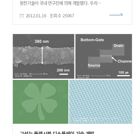
원천기술이 국내 연구진에 의해 개발됐다. 우리
정기훈 교수는 “이번에 개발한 원천기술을 테라헤르츠파 소자
학교 생명화학공학과 박현규 교수 연구팀이 스마트폰을 비롯한
소형화 기술과 결합해 내시경에 응용하면 상피암을 조기에
2012.01.16
조회수
25067
휴대용 개인기기에 널리 이용되고 있는 정전기방식의
감지할 수 있다”며 “앞으로 이 같은 바이오센서 시스템을 구축해
터치스크린을 이용해 생체분자를 검출하는 원천기술을 세계
상용화하는 데 주력할 것”이라고 말했다. 바이오 및 뇌 공학과
최초로 개발하는 데 성공했다. 앞으로 병원에 가지 않고도
박상길 박사과정, 진경환 박사과정, 예종철 교수, 이민우
스마트폰을 가지고 간단한 질병을 진단하는 시대가 열릴 것으로
박사과정, 물리학과 안재욱 교수가 공동으로 수행한 이번
기대된다. 최근 스마트폰과 같은 휴대용 전자기기에 적용되는
연구는 나노분야 세계적 학술지 ‘ACS Nano" 3월호(27일자)에
정전기방식의 터치스크린은 일반적으로 손가락의 접촉을 통해
실렸다. 한편, 이번 연구는 지식경제부 및
발생하는 터치스크린 표면의 정전용량 변화를 감지해 작업을
한국산업기술평가원의 산업융합기술/산업원천기술개발사업
수행하도록 설계돼 있다. 연구팀은 DNA가 자체의 정전용량을
및 교육과학기술부가 지원하는 한국연구재단의
가지고 있으며, 농도에 따라 정전용량이 변화한다는 사실에
도약연구자지원사업 등의 일환으로 수행됐다. 그림1.
착안해 정전기방식의 터치스크린을 생체분자 검출에 활용할 수
나노안테나를갖는THz 발생기 전자현미경사진:
있을 것이라고 예상했다. 이를 규명하기 위해 연구팀은
광학나노안테나가 집적된 테라헤르츠 생성소자의 전자현미경
대표적인 생체분자인 DNA를 터치스크린 위에 가하고 정전용량
이미지. 그림2. NP-PCA 개념도: 광학나노안테나가 집적된
변화량을 감지했다. 실험결과 터치스크린을 이용해 DNA의
테라헤르츠 생성 소자의 개념도. 테라헤르츠 광전도 안테나
유무와 농도를 정확하게 검출할 수 있었다.이 결과에 따라
사이의 집적된 광학나노안테나에 의해, 광전류 펄스를 생성하는
DNA뿐만 아니라 세포, 단백질, 핵산, 등 대부분의 생체분자가
펨토초 광펄스의 세기가 기판 표면에서 증가한다. 이를 통해
정전용량을 갖고 있기 때문에 다양한 생체물질의 검출에도
기존 테라헤르츠 생성소자의 테라헤르츠 출력 파워를 증가 시킬
활용될 수 있다는 가능성을 제시했다는 게 이 기술의 큰
수 있다. 그림3.나노안테나를갖는THz 발생기모식도 :
특징이다. 박현규 교수는 “모바일 기기 등에 입력장치로만
광학나노안테나에 의한 증가되는 테라헤르츠 파 출력의 가상도.​
이용해 왔던 터치스크린으로 생체 분자 등의 분석에 이용할 수
고성능 플렉시블 디스플레이 기술 개발