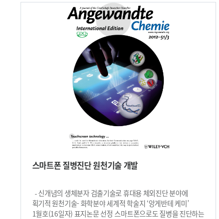
증폭시키는 데 성공했다. 테라헤르츠파는 100GHz에서 30THz
박사과정, 강현욱 박사과정, 미국 UC Berkeley 그리고로폴로스
범위의 주파수를 갖는 전자기파로, 가시광선이나 적외선보다
교수, 이대호 박사가 참여했으며, 한국연구재단 중견도약사업과
파장이 길어 X선처럼 투과력이 강할 뿐 아니라 X선보다
지식경제부 협동사업, 글로벌프런티어사업, KAIST EEWS
에너지가 낮아 인체에 해를 입히지 않는다. 이러한 특성으로 X-
연구단의 지원을 받았다. 붙임 : 그림설명 그림1. 레이저 조명을
ray처럼 물체의 내부를 투과해 볼 수 있으며, 주파수 내에서
쪼여 원하는 위치에 합성된 나노 물질 그림2. 개발된 공정을
특정 영역을 흡수하기 때문에 X선으로는 탐지하지 못하는
이용해 3차원 구조물 위에 합성된 나노 물질 그림3. 합성된 나노
우편물 등에 숨겨진 폭발물이나 마약을 찾아낼 수 있다. 심지어
물질을 통해 제작된 기능성 전자 소자 그림4. 어드밴스트 펑셔널
가짜약도 판별해낼 수 있다. 또한, 분광정보를 통해 물질의
머티리얼스 프런티스피스 표지 사진​
고유한 성질을 특별한 화학적 처리 없이 분석할 수 있어 인체에
손상이나 고통을 주지 않고도 상피암 등 피부 표면에 발생하는
질병을 효과적으로 즉시 확인할 수 있다. 테라헤르츠파는
펨토초(10-15초) 펄스레이저를 광전도 안테나가 형성된
반도체기판에 쪼여주면 피코초(10-12초) 펄스 광전류가
흐르면서 발생된다. 그러나 출력이 부족해 바이오센서 등
다양한 분야의 상용화에 어려움이 있어 그동안 과학자들이
출력을 증폭시키기 위한 많은 노력들이 이어졌다. 정 교수
스마트폰 질병진단 원천기술 개발
연구팀은 광전도안테나 사이에 금 나노막대로 구성된
광학나노안테나를 추가하고 구조를 최적화했다. 그 결과
광전도기판에 나노플라즈모닉 공명현상이 발생되면서 광전류
- 신개념의 생체분자 검출기술로 휴대용 체외진단 분야에
펄스가 집적도가 높아져 출력이 최대 3배까지 증폭됐다. 이에
획기적 원천기술- 화학분야 세계적 학술지 ‘앙게반테 케미’
따라 물체의 내부를 더욱 선명하게 볼 수 있을 뿐만 아니라
1월호(16일자) 표지논문 선정 스마트폰으로도 질병을 진단하는
생검을 하지 않고도 좋은 영상과 함께 성분 분석이 가능해졌다.