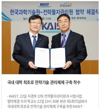
국내에서 시판되는 PET-MR 가격이 약 50억원인데 이 부품은
시공성과 경제성이 모두 크게 개선됐다”고 강조했다. 임 교수
전체 가격의 10% 이상을 차지할 정도로 매우 고가다. 실리콘
연구팀의 이번 연구성과는 작년 12월 국제전기전자공학회
광증배관의 필요성이 최근 들어 크게 대두되고 있지만, 개발이
전력전자 저널 (IEEE Trans. on Power Electronics)에
어려워 전 세계에서 독일, 일본, 미국 등 선진국들만 이 기술을
게재됐다. 임 교수는 올 2월 미국에서 열린 국제 전기차학회
보유하고 있다. 앞으로 조 교수 연구팀이 개발한 기술이
(Conference on Electric Roads & Vehicles)에 초청돼
상용화되면 국내시장 규모가 2010년 3000억원에 달했으나
관련기술에 대해 강연도 진행했다. 한편, 이번 연구는
국산 부품이 전무했던 PET 분야에서 커다란 경제적 파급효과를
지식경제부가 지원한 온라인 전기자동차(OLEV)
낼 것으로 예상된다. PET-MR은 인체조직의 해부학적 영상과
원천기술개발과제를 통해 수행됐다. ​
물질대사의 분석이 가능한 자기공명영상기기(MRI, Magnetic
Resonance Imaging)와 인체의 세포활동과 대사상태를 분자
수준까지 분석할 수 있는 양전자방출단층촬영기기(PET,
Positron Emission Tomography)의 장점이 결합된 최첨단
의료영상기기다. 이처럼 PET와 MRI의 장점만 갖춘 꿈의
의료영상기기인 PET-MR의 상용화를 위해 실리콘 광증배관
개발이 필수적이다. 진공관식 광증배관을 이용하는 기존의
PET는 MR장비의 강한 자기장으로 인해 심각한 영상 왜곡이
국내 대학 최초로 전략기술 관리체제 구축 착수
발생하기 때문이다. 연구팀은 조도가 낮은 PET 감마선
섬광신호를 측정하는 실리콘 광증배관의 구조를 최적화하고
반응속도를 높여 에너지와 시간분해능을 동시에 향상시켰다. 또
- KAIST, 22일 지경부 산하 전략물자관리원과 시범사업
소자 내부증폭을 통해 저조도의 광량을 100만배 증폭 시킬 수
협약체결 우리 학교는 22일 10시 30분 본관 제1회의실에서
있어 단일광자까지 측정 가능하도록 만들었다. 이와 함께 제작
국내대학 최초로 전략기술 관리체제 구축을 위한 KAIST-
공정을 단순화해 진공관식 광증배관 대비 1/10 수준의