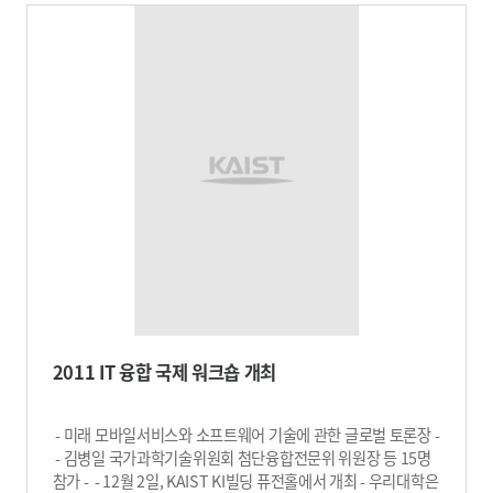
인텍플러스는 2005년 5월 KAIST 산학협력단에서 주관한
투과도를 달성했다. 윤춘섭 교수는 “개발된 기판은 기존
지식경제부 사업을 통해 ‘KAIST 스타기업’에 선정됐으며
디스플레이의 유리 기판을 대체할 수 있고, 플렉서블
코스닥에 회사가 상장되면 KAIST에 1억원을 기부하겠다고
디스플레이 기판으로도 사용할 수 있다”며 “핸드폰 화면이
약속했었다. KAIST 스타기업으로 선정된 (주)인텍플러스는
깨지는 문제점을 근본적으로 해결하고, 대면적 TV의 무게 및
김승우 기계공학과 교수와 박사급 졸업생 5명이 참여한 가운데
두께를 획기적으로 줄일 수 있으며, 디스플레이 생산에 롤투롤
공동 연구를 진행했으며 기술이전을 통해 반도체 검사장비를
공정을 적용할 수 있어 디스플레이 산업에 일대 혁신을 가져올
국산화시킨 한편 KAIST 산학협력단으로부터는 기술개발 • 자금
수 있을 것”이라고 전망했다. 한편, 2008년부터 5년간
• 마케팅• 컨설팅 등 경영전반을 지원 받았다 이번 기부는 대학이
지식경제부의 ‘모바일 플렉시블 입출력 플랫폼 개발사업’의
기업과 공동연구를 통해 핵심적인 기술개발에 기여하는 역할을
지원으로 개발된 이 기술은 총 3건의 특허출원을 마치고
수행, 대학의 역량과 기업의 니즈가 결합된 실질적인
관련기업과 기술 이전을 협의 중이다. 그림1. 유리섬유직물의
산학협력의 결과물이라고 KAIST측은 설명했다. 장재석 KAIST
굴절률이 무색투명 폴리이미드 필름의 굴절률과 일치된 경우의
산학협력단장은 “기업은 대학이 보유한 기술력과 인적자원을
필름 투명도(좌측)와 일치되지 않는 경우(우측). 좌측의 글자는
활용해 혁신을 이루는 한편 대학은 기업수요에 부응하는 교육과
선명하게 보이는 반면 우측의 글자는 뿌옇게 보인다. 그림2.
연구역량을 강화해 상생 발전하는 것이 필요하다”며 “이번
개발한 유리직물섬유 사진​
인텍플러스의 성공사례는 산학간 상생을 통해 새로운 가치를
창출하는 전형적인 산학협력 모델이다”라고 말했다. KAIST는
2011 IT 융합 국제 워크숍 개최
이번 기부금을 KAIST 학생과 교수들의 창업을 권장하고 또
활성화하기 위해 벤처 창업기업에 투자하는 엔젤펀드 조성을
위한 기금으로 활용하는 한편 김승우 기계공학과 교수 랩
- 미래 모바일서비스와 소프트웨어 기술에 관한 글로벌 토론장 -
연구발전을 위해 사용할 계획이다. ​
- 김병일 국가과학기술위원회 첨단융합전문위 위원장 등 15명
참가 - - 12월 2일, KAIST KI빌딩 퓨전홀에서 개최 - 우리대학은