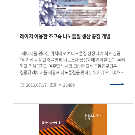
레이저 이용한 초고속 나노물질 생산 공정 개발
- 레이저를 원하는 위치에 쪼여 나노물질 성장 세계 최초 성공 --
“획기적 공정 단축을 통해 나노소자 상용화에 기여할 것” - 우리
학교 기계공학과 여준엽 박사와 고승환 교수 공동연구팀은
집광된 레이저를 이용해 나노물질을 원하는 위치에 초고속으로
만드는 기술을 개발했다. 연구결과는 신소재 응용분야 세계적
2013.07.17
조회수
26489
학술지 ‘어드밴스드 펑셔널 머티리얼스(Advanced
Functional Materials)" 7월 9일자 표지논문(frontispiece)
에 실렸다. 이번에 개발된 기술을 활용하면 기존에 수 시간에
걸쳐 만들었던 나노와이어를 단 5분 만에 성장시킬 수 있어
소요시간이 약 1/10로 단축됐다. 또 이미 발표된 수많은
나노물질 합성법과는 달리 공정이 매우 단순해 나노소자
대량생산과 상용화 가능성을 제시한 것으로 학계와 산업계는
평가하고 있다. 기존에 나노물질을 합성 및 성장시키기