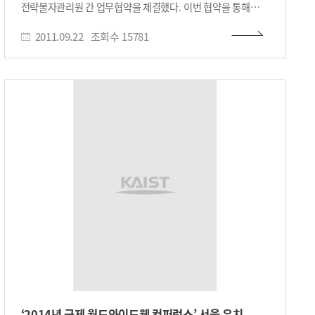
전략물자관리원 간 업무협약을 체결했다. 이번 협약을 통해
가격경쟁력을 갖췄으며, 크기는 1/1000 수준으로 소형화를
KAIST와 지식경제부 산하 전략물자관리원(원장: 조성균)은 △
실현했다. 조 교수 연구팀이 개발한 실리콘 광증배관은 올해
2011.09.22
조회수
15781
학내 전략기술 관리를 위한 절차마련 △해외 주요국 수준의
동물실험을 거쳐 앞으로 2년 이내에 우선적으로 뇌전용 PET-
전략기술 관리프로그램 개발 및 수용 △전략기술 보안과 관리를
MR에 적용해 상용화할 계획이다. 조규성 교수는 “실리콘
위한 학내 인식제고 및 지속적인 교육·홍보 등을 위해 적극
광증배관의 국산화를 통해 PET와 같은 의료영상기기는 물론
협력키로 했다. 전략기술 관리는 국내에서 개발된 전략기술이
후쿠시마 원전사고 이후 세계적인 수요가 급증하고 있지만
외교안보 우려국가나 테러집단 등의 단체에 불법으로 유입되는
우리나라로서는 전량 수입에 의존하는 방사선 검출기의
것을 차단하기 위해 절대적으로 필요한 조치다. 최근 들어
국산화도 가능하게 됐다”며 “원전수출의 급물살에 이어 국내
KAIST는 기술이전 및 연구형태가 다양해지고 있기 때문에
방사선기기 기술의 해외시장 진출도 머지않았다”고 말했다.
전략기술의 불법이전 위험성에 노출될 수도 있는 상황이다.
한편, 이번 연구는 지식경제부가 지원하는 산업
전략기술 불법이전에 따른 대표적인 사례로 미국 T대 J교수는
원천기술개발사업의 일환으로 지난 4년간 수행됐다. <용어설명
A社와 공모해 05년~06년 중국 국적자에게 총 15건의
> ● 실리콘 광증배관(SiPM)- Silicon Photo Multiplier의
기술데이터를 불법으로 이전해 징역 48개월과 보호관찰 2년을
약자로 소자의 내부증폭을 이용하는 광다이오드의 한 종류다.
선고받은 적이 있다. 이번 양 기관의 협약체결을 계기로
일반적인 광다이오드는 흡수한 광신호를 외부 증폭회로를 통해
KAIST가 개발, 연구 중인 전략기술이 해외로 이전될 시 사전에
증폭시키게 되는데 이때 외부 잡음도 함께 증폭되는 문제가
정부허가를 받도록 해 보다 강화된 규정으로 이들 주요 핵심
있다. 실리콘 광증배관은 소자의 내부에서 100만배로 신호를
기술을 보호할 수 있게 됐다. 한편, 지식경제부는 ｢2015
증폭시킬 수 있어 단일 광자까지 측정가능 한 소자이다. ●
전략기술 관리제도 발전전략｣을 발표하고 2015년 전략기술
진공관식 광증배관(PMT)- 광전효과를 이용하여 빛을
자율관리 선진국 도약을 목표로 기술의 무형이전(ITT) 법제화
증폭시키는 소자이다. 입사된 광자를 전자로 변환시킨 뒤
등 △선진 법체계 구축 △전략기술 인식제고 △이행지원 강화
전기장하에서 가속하여 증폭시키는 과정을 반복한다. 증폭률이
△제도개선을 위한 기반구축 등 4대 분야 14개 추진과제를
100만배에 가깝고 그 성능을 인정받아 현제까지 가장 많이
‘2014년 국제 월드와이드웹 컨퍼런스’ 서울 유치