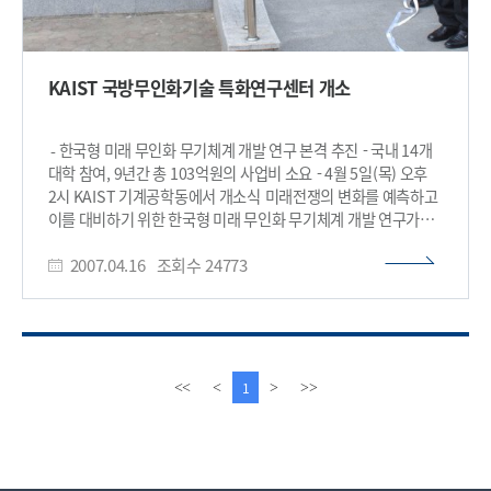
KAIST 국방무인화기술 특화연구센터 개소
- 한국형 미래 무인화 무기체계 개발 연구 본격 추진 - 국내 14개
대학 참여, 9년간 총 103억원의 사업비 소요 - 4월 5일(목) 오후
2시 KAIST 기계공학동에서 개소식 미래전쟁의 변화를 예측하고
이를 대비하기 위한 한국형 미래 무인화 무기체계 개발 연구가
KAIST에서 본격 추진된다. KAIST(총장 서남표)는 방위사업청
2007.04.16
조회수
24773
지정 ‘국방무인화기술 특화연구센터’ 개소식을 4월 5일(목)
KAIST 기계공학동에서 가졌다. 국방무인화기술 특화연구센터는
한국형 미래 무인화 무기체계개발을 위한 기초연구를 수행하고,
지능형 로봇 기술의 군사 응용을 위한 기반 구축과 국방 무인화
기술 분야의 전문 인력을 양성한다. 센터에는 KAIST, 서울대,
포항공대를 비롯하여 총 14개 대학이 참여하여 ▲
이
다
1
<<
<
>
>>
자율주행기술연구실 ▲자율운항기술연구실 ▲
전
음
자율비행기술연구실 ▲로봇메커니즘 및 제어연구실 ▲무인화
페
페
체계 운용 및 통신망 연구실 등 5개 연구실에서 26개 세부과제를
이
이
수행하게 된다. 사업기간은 2007년부터 2015년까지 9년간으로
지
지