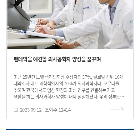
수준으로 확대할 수 있는 기반을 마련할 것으로 기대하고 있다.
이를 통해 의학·임상 경험은 물론 과학기술과 AI 역량을 겸비한
융합형 인재가 혁신 신약, 백신, 의료기기 개발의 주역으로 성장할
수 있도록 전주기적 지원체계를 구축할 계획이다. 이 같은 인재
양성 전략은 글로벌 흐름과도 맞닿아 있다. 최근 홍콩과기대의
의과대학 신규 설립 승인(2025년 11월), 일본 도쿄공업대와
도쿄의치학대학(TMDU)의 통합(2024년 10월), 싱가포르
난양공대의 의과대학 설립·운영 사례 등 과학·공학과 의학의
융합 모델이 글로벌 과학기술특성화대학을 중심으로 확산되고
팬데믹을 예견할 의사공학자 양성을 꿈꾸며
있다. 이는 미래 바이오헬스 산업을 주도할 의사과학자·
의사공학자 양성의 전략적 중요성을 보여준다. 반면 국내에서는
의대 졸업생 가운데 의사과학자·의사공학자로 진출하는 비율이
최근 25년간 노벨 생리의학상 수상자의 37%, 글로벌 상위 10개
1% 미만에 그치며, 인력 부족에 따른 미래 바이오헬스 경쟁력
제약회사 대표 과학책임자의 70%가 의사과학자다. 코로나를
저하가 우려되는 상황이다. 혁신 디지털 의과학원에는 AI
겪으며 한국에서도 임상 현장과 최신 연구를 연결하는 가교
정밀의료 플랫폼 연구센터, 데이터 기반 융복합 헬스케어 R&D
역할을 하는 의사과학자 양성이 더욱 절실해졌다. 우리 정부도
센터, 첨단 바이오메디컬 데이터 분석센터, 디지털 의료바이오
바이오·디지털헬스 글로벌 중심국가로의 도약을 위해
공용 실험실(Open Lab), 오픈 네트워킹 홀 및 세미나실 등 첨단
2023.09.12
조회수
12414
의사과학자 육성사업을 국정과제로 추진하고 있으며, 과학적
연구·지원 시설이 들어설 예정이다. 특히 최상층인 6층에는 대전
소양을 바탕으로 임상의 과제를 해결하는 의사과학자가 의료계와
바이오의료 벤처클러스터가 조성된다. 이는 미국 보스턴의
바이오산업의 화두로 떠오르고 있다. 우리 대학은 글로벌
‘랩센트럴(LabCentral)’과 같이 고가의 연구 장비를 KAIST
바이오헬스사업을 선두할 MD-데이터 공학자, AI 전문가 등의
연구자뿐 아니라 대덕특구 정부출연연구소 연구자와 바이오의료
의사공학자 양성을 위해 그간 추진해온 의과학대학원의 성공적인
스타트업이 공동 활용하고, 연구 성과와 기술을 공유하며