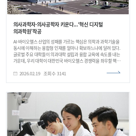
의사과학자·의사공학자 키운다...‘혁신 디지털
의과학원’착공
AI·바이오헬스 산업의 성패를 가르는 핵심은 의학과 과학기술을
동시에 이해하는 융합형 인재를 얼마나 확보하느냐에 달려 있다.
글로벌 주요 대학들이 의과대학 설립과 융합 교육에 속도를 내는
가운데, 우리 대학이 대한민국 바이오헬스 경쟁력을 좌우할 핵심
인프라 구축에 본격 착수했다. 우리 대학은 의과학대학원이
2026.02.19
조회수
3141
대한민국 바이오헬스 산업의 미래를 이끌 핵심 인프라인 ‘혁신
디지털 의과학원’의 착공식을 개최하고, 본격적인 건립에
들어갔다고 19일 밝혔다. KAIST 문지캠퍼스에 건립되는 혁신
디지털 의과학원은 ‘의료 AI·제약·바이오헬스 강국 실현’이라는
국가적 발전 방향을 뒷받침하기 위한 핵심 인재 양성과 혁신 창업
인프라 구축 사업이다. 정부와 대전시, KAIST가 협력해 총사업비
422.32억 원을 투입해 연면적 약 1만㎡(3,025평) 규모로
조성되며 2027년 11월 준공 예정이다. 우리 대학은 이번
의과학원 건립을 통해 현재 연간 20명 내외 수준인 의사과학자
양성 규모를 국가 수요의 약 50%에 해당하는 연 50~70명