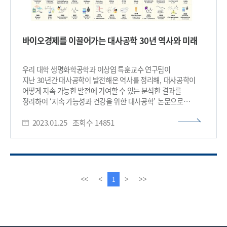
바이오경제를 이끌어가는 대사공학 30년 역사와 미래
우리 대학 생명화학공학과 이상엽 특훈교수 연구팀이
지난 30년간 대사공학이 발전해온 역사를 정리해, 대사공학이
어떻게 지속 가능한 발전에 기여할 수 있는 분석한 결과를
정리하여 ‘지속 가능성과 건강을 위한 대사공학’ 논문으로
발표했다고 25일 밝혔다. 이번 논문은 셀(Cell) 誌가 발행하는
2023.01.25
조회수
14851
생명공학 분야 권위 리뷰 저널인 `생명공학 동향(Trends in
Biotechnology)'의 40주년 특집호 온라인판에 게재됐다.
※ 논문명 : Metabolic engineering for sustainability and
health ※ 저자 정보 : 김기배(한국과학기술원, 공동
제1 저자), 최소영(한국과학기술원, 공동 제1 저자), 조인진
(한국과학기술원, 공동 제1 저자), 안다희
이
다
1
<<
<
>
>>
(한국과학기술원), 이상엽(한국과학기술원, 교신저자) 포함
전
음
총 5명 대사공학은 1990년대 초반부터 본격적으로 연구되어
페
페
지난 30년간 괄목할 만한 발전을 이뤘다. 대사공학은
이
이
산업, 의료, 농업 및 환경 분야를 포함한 대부분의 생명공학
지
지