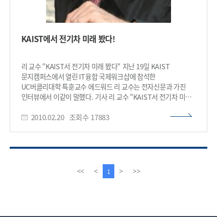
KAIST에서 전기차 미래 봤다!
리 교수 "KAIST서 전기차 미래 봤다" 지난 19일 KAIST
문지캠퍼스에서 열린 IT융합 국제워크샵에 참석한
UC버클리대학 특훈교수 에드워드 리 교수는 전자신문과 가진
인터뷰에서 이같이 말했다. 기사 리 교수 "KAIST서 전기차 미래
봤다" 일시 2010.2.19(금) 온라인판 신문 2010.2.22(월)
2010.02.20
조회수
17883
전자신문 24면 피플면 게재 매체 전자신문 기자 박희범 기자
(hbpark@etnews.co.kr)​
이
다
1
<<
<
>
>>
전
음
페
페
이
이
지
지