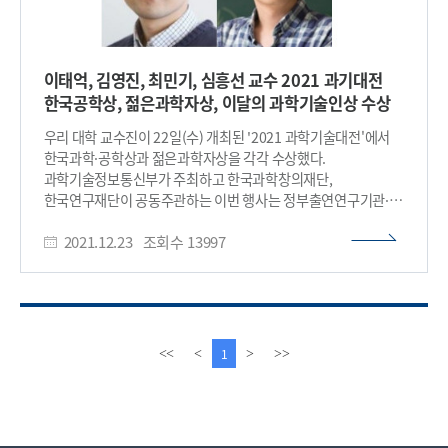
이태억, 김영진, 최민기, 심흥선 교수 2021 과기대전
한국공학상, 젊은과학자상, 이달의 과학기술인상 수상
우리 대학 교수진이 22일(수) 개최된 '2021 과학기술대전'에서
한국과학·공학상과 젊은과학자상을 각각 수상했다.
과학기술정보통신부가 주최하고 한국과학창의재단,
한국연구재단이 공동주관하는 이번 행사는 정부출연연구기관·
대학·기업 등 연구기관 및 과학문화 단체 등 130여개 기관이
2021.12.23
조회수
13997
참여해 주요 연구개발 성과와 과학 문화 콘텐츠를 선보인다. 22일
(수) 오전 개막식에는 김부겸 국무총리가 2021 한국과학·공학상,
2021 젊은과학자상 등 우수과학자 포상을 진행했다. 올해
한국과학·공학상 수상자로는 우리 대학 △산업및시스템공학과
이태억 교수와 서울대 이태우 교수, 고등과학원 김인강 교수,
포항공대 김윤호 교수가 선정됐다. 이 중 한국공학상을 수상한
이
다
1
<<
<
>
>>
이태억 교수는 반도체 및 디스플레이 제조에 쓰이는 클러스터
전
음
방식 공정 장비를 최적화하고 스케줄링할 수 있는 제어 이론을
페
페
개발한 공로를 인정받았다. 이는 실제 공장에 적용돼 품질 개선 및
이
이
생산성 향상에 기여했다. 또한, 40세 미만 과학기술인에게
지
지