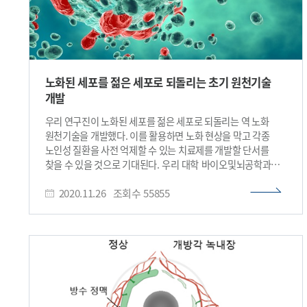
노화된 세포를 젊은 세포로 되돌리는 초기 원천기술
개발
우리 연구진이 노화된 세포를 젊은 세포로 되돌리는 역 노화
원천기술을 개발했다. 이를 활용하면 노화 현상을 막고 각종
노인성 질환을 사전 억제할 수 있는 치료제를 개발할 단서를
찾을 수 있을 것으로 기대된다. 우리 대학 바이오및뇌공학과
조광현 교수 연구팀이 시스템생물학 연구를 통해 노화된 인간
2020.11.26
조회수
55855
진피 섬유아세포를 정상적인 젊은 세포로 되돌리는 역 노화의
초기 원천기술을 개발했다고 26일 밝혔다. 조광현 교수팀의
이번 연구 결과는 ㈜아모레퍼시픽 기술연구원과의 산학
공동연구를 통해 최초로 개발된 노화 인공피부 모델에서 이
기술을 적용함으로써 입증하는 데 성공했다. 조 교수팀은 이번
연구를 위해 인간 진피 섬유아세포의 세포노화 신호전달
네트워크의 컴퓨터 모델을 개발한 후 시뮬레이션 분석을 통해
노화된 인간 진피 섬유아세포를 젊은 세포로 되돌리는데 필요한