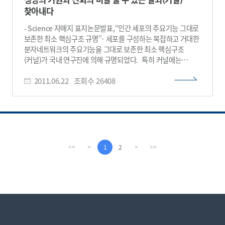
수행한 결과 유전자 변이에 의해 윈트신호전달*이 강화된
찾아내다
변이세포는 정상세포에 비해 접착력이 높아지면서 장샘의
위쪽으로 더욱 빠르게 이동, 장샘을 벗어나 장내로 배출되기
- Science 자매지 표지논문발표,“인간 세포의 주요기능 그대로
쉬운 것으로 나타났다. * 윈트 신호전달(Wnt Signaling) :
보존한 최소 핵심구조 규명”- 세포를 구성하는 복잡하고 거대한
세포의 증식과 분화에 관여하는 신호전달 경로로 배아발달이나
분자네트워크의 주요기능을 그대로 보존한 최소 핵심구조
성체조직의 항상성 관리에 특히 중요하다. 세포 외부에서 윈트
(커널)가 국내 연구진에 의해 규명되었다. 특히 커널에는
신호가 들어오면 베타 카테닌을 분해시켜 농도를 낮게 유지해
진화적․유전적․임상적으로 매우 중요한 조절분자들이 대거
주는 분해복합체가 억제되면서 세포증식을 돕는 표적
2011.06.22
조회수
26408
포함되어 있다는 사실이 밝혀짐에 따라, 향후 생명의 기원에
유전자들이 발현되어 세포증식이 일어나게 된다. 유전자 변이로
관한 기초연구와 신약 타겟 발굴 등에 큰 파급효과가 있을
윈트 신호전달회로의 핵심인자인 베타 카테닌이 분해되지
것으로 기대된다. 우리 학교 조광현 교수 연구팀(김정래,
못하면 축적된 베타 카테닌이 세포증식을 활성화시키는
김준일, 권영근, 이황열, 팻헤슬롭해리슨)의 이번 연구는
한편세포 접착력을 높이게 되는데, 장샘 조직의 특수한 환경과
교육과학기술부(장관 이주호)와 한국연구재단(이사장 오세정)
비슷한 접착력을 가진 세포들이 모이려는 성질로 인해 결국
이 추진하는 중견연구자지원사업(도약연구),
변이된 세포를 배출시켜 조직의 항상성을 유지한다는 것이다.
기초연구실육성사업, 시스템인포메틱스사업
1
2
<<
<
>
>>
실제 생쥐모델에서도 비정상적인 장샘 조직의 경우 증식이
(칼슘대사시스템생물학) 및 WCU육성사업의 지원으로
활발한 세포가 오히려 느리게 이동하는 것으로 나타나 이같은
수행되었다. 이번 연구결과는 세계적인 학술지인 ‘사이언스’의
시뮬레이션 결과를 확인할 수 있었다. 조 교수는 “본 연구는
첫 번째 자매지로서 세포신호전달분야의 권위지인 ‘사이언스
컴퓨터 시뮬레이션으로 다세포 생명체가 비정상적 세포
시그널링(Science Signaling)’지(5월 31일자) 표지논문에
변이에도 불구하고 조직의 항상성을 유지하도록 정교하게
게재되는 영예를 얻었다. (논문명 : Reduction of Complex
설계되어 있음을 규명한 것으로 IT와 BT의 융합연구인
Signaling Networks to a Representative Kernel)
시스템생물학 연구를 통해 복잡한 생명현상의 숨겨진 원리를
생명체를 구성하는 다양한 분자들은 사람과 마찬가지로 복잡한
파악할 수 있음을 보인 것” 이라고 밝혔다. 이 연구를 통해