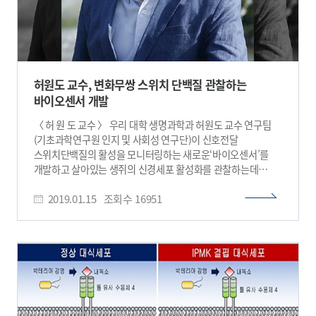
허원도 교수, 변화무쌍 스위치 단백질 관찰하는
바이오센서 개발
〈 허 원 도 교수 〉 우리 대학 생명과학과 허원도 교수 연구팀
(기초과학연구원 인지 및 사회성 연구단)이 신호전달
스위치단백질의 활성을 모니터링하는 새로운‘바이오센서’를
개발하고 살아있는 생쥐의 신경세포 활성화를 관찰하는데
성공했다. 이번 연구를 통해 암세포의 이동과 신경세포 활성화
2019.01.15
조회수
16951
등 다양한 세포 기능에 관여하는 신호전달 스위치 단백질의
변화무쌍한 과정을 실시간으로 볼 수 있을 것으로 기대된다.
이번 연구결과는 국제 학술지 ‘네이처 커뮤니케이션즈’(Nature
Communications)에 1월 14일자 온라인 판에 게재됐다.
세포의 신호전달 스위치 단백질은 스위치가 켜지면 기계가
작동하듯 활성화 여부로 세포의 기능을 제어한다. 대표적인
신호전달 스위치단백질인 small GTPase은 세포의 이동, 분열,
사멸과 유전자 발현 등에 관여한다. 핵심 단백질인 small