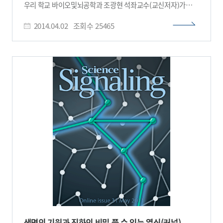
바이오센서들의 기술적 한계를 극복하는데 성공했다”며 “특히
우리 학교 바이오및뇌공학과 조광현 석좌교수(교신저자)가
청색 빛을 활용한 광유전학 기술과 동시에 적용할 수 있어
주도하고 송제훈 박사과정 연구원(제1저자)이 참여하였으며,
다양한 세포막 수용체와 관련된 광범위한 세포신호전달연구와
2014.04.02
조회수
25465
영국 암연구소 오웬 삼손 박사와 데이비드 휴웰, 레이첼
뇌인지과학연구에 접목이 가능할 것으로 기대된다”고 말했다.
리지웨이, 아일랜드 연구소 보리스 콜로덴코, 월터 콜치 박사가
□ 그림 설명 그림1. small GTPase 바이오센서 개발 그림2.
참여한 이번 연구는 미래창조과학부와 한국연구재단이
small GTPase 바이오센서를 이용해 유방암 전이 암세포 관찰
추진하는 중견연구자지원사업(도약연구)의 지원으로
수행되었고 연구결과는 셀(Cell) 자매지 셀 리포트(Cell
Reports)지 온라인판 3월 28일자에 게재되었다. * 논문명 :
The APC network regulates the removal of mutated
cells from colonic crypts 생명체는 손상된 조직을 스스로
복구할 수 있지만 복구를 위한 세포분열 과정에서 암을 일으킬
수 있는 유전자 변이가 생길 수 있다. 이는 빠른 세포분열 속도와
소화과정에서의 독성물질 때문에 유전자 변이 확률이 높은
대장의 장샘*에서 특히 문제가 된다. * 장샘(crypt) : 대장
표면을 형성하는 약 2000여개의 세포로 구성된 동굴모양의
상피 연구팀은 유전자 변이로 발암 가능성이 높아진 세포를
대장의 장샘에서 빨리 내보내는 방식으로 대장조직이 빠르고
빈번한 조직재생과정에서 암 발생을 억제한다는 것을 알아냈다.
변이된 세포의 장샘 체류시간을 줄여 비정상적 세포분열을
억제하는 방어 메커니즘이 대장에 내재되어 있다는 것이다.
수학모델을 만들고 이에 대한 방대한 컴퓨터 시뮬레이션 분석을
생명의 기원과 진화의 비밀 풀 수 있는 열쇠(커널)