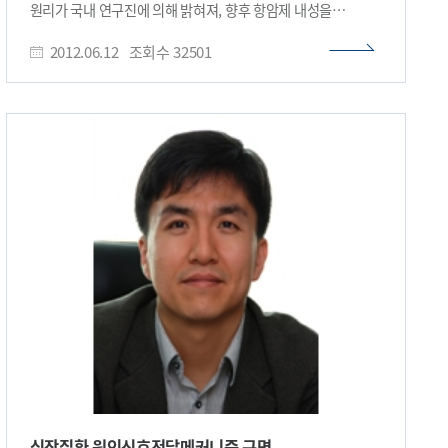
원리가 국내 연구진에 의해 밝혀져, 향후 항암제 내성을
성공적으로 이뤄진다면 향후 암 조직의 조절이나 기관 발달 촉진
극복하고 암 생존률을 높일 수 있는 토대를 마련하였다. 특히
등의 효과도 얻을 수 있을 것으로 기대된다. 연구팀은 14-3-3
2012.06.12
조회수
32501
이번 연구는 IT와 BT의 융합연구인 시스템생물학 연구로
유전자가 초파리 뿐 아니라 인체에도 존재하기 때문에 토르
이루어졌다는 점에서 큰 의미가 있다. 우리 학교 조광현 교수가
신호전달체계의 문제로 인한 종양의 원인 규명 및 치료법 예방에
주도하고 원재경 박사과정생, 신성영 박사, 이종훈 박사과정생,
중요한 역할을 할 것으로 전망했다. 최 교수는 “인체에는 유전자
허원도 교수 및 양희원 박사가 참여한 이번 연구는
중복으로 인해 기능이 밝혀지지 않은 질병 관련 유전자들이
교육과학기술부(장관 이주호)와 한국연구재단(이사장 이승종)
많다”며 “초파리 모델 동물이 질병 관련 유전자들의 생체 내
이 추진하는 중견연구자지원사업(도약/도전연구)과
작용을 규명하는 데 기여할 것이다”고 말했다. 생명과학과 르 풍
기초연구실사업 및 WCU(세계수준의 연구중심대학)
타오 학생이 주도한 이번 연구는 교육부와 한국연구재단이
육성사업의 지원으로 수행되었다. 연구결과는 분자세포생물학
추진하는 중견연구자지원사업과 글로벌 연구실지원사업의
분야의 권위 있는 학술지인 ‘분자세포생물학지(Journal of
일환으로 수행됐다. □ 사진 설명 사진1. 14-3-3과 tctp 단백질
Molecular Cell Biology, IF=13.4)’의 표지논문으로 선정되어
결핍으로 인해 초파리 눈이 소실된 사진 사진2. 14-3-3과 tctp
6월 1일자에 게재되었다. (논문명: The cross regulation
단백질 결핍으로 인해 초파리 날개가 소실된 그림 사진3. 14-3-
between ERK and PI3K signaling pathways determines
the tumoricidal efficacy of MEK inhibitor) 표적항암제는
종양세포 속에 있는 특정 신호전달경로의 분자를 목표(target)
로 하는데, 최근 폐암, 유방암 등 일부 종양에서 기존 항암제와
달리 부작용이 적고 임상효능이 높아 전 세계 과학자들로부터 큰
주목을 받고 있다. 특히 표적항암제는 개인 맞춤형
항암치료제로 개발될 수 있어 기대를 모으고 있다. 그러나 실제
임상 또는 전(前)임상 단계에서 많은 표적항암제의 내성이
심장질환 원인신호전달메커니즘 규명