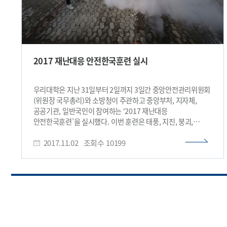
2017 재난대응 안전한국훈련 실시
우리대학은 지난 31일부터 2일까지 3일간 중앙안전관리위원회
(위원장 국무총리)와 소방청이 주관하고 중앙부처, 지자체,
공공기관, 일반국민이 참여하는 ‘2017 재난대응
안전한국훈련’을 실시했다. 이번 훈련은 태풍, 지진, 붕괴,
실험실 화학약품 누출 및 폭발, 화재, 감염병 등 대규모 재난이
2017.11.02
조회수
10199
발생하는 상황에 대비해 KAIST 재난관리 체계의 효율적 가동과
점검을 통한 재난대응 능력을 높이기 위해 실시됐다. 첫째 날인
10월31일에는 대규모 풍수해 대응훈련과 지진, 화재 등
복합재난 대응훈련을, 둘째 날인 11월1일에는 실험실 가스누출
대응훈련, 마지막 날인 2일에는 감염병 및 우주위험 대응훈련이
차례로 이뤄졌다. 특히 1일 오후 2시부터 대전 본원의
항공우주학과 건물에서 해당학과 재학생, 교직원, 그리고
안전팀 직원이 참석한 가운데 실험실 화학약품누출 대응조치