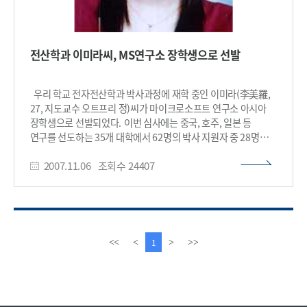
전산학과 이미라씨, MS연구소 장학생으로 선발
우리 학교 전자전산학과 박사과정에 재학 중인 이미라(李美羅,
27, 지도교수 오트프리 정)씨가 마이크로소프트 연구소 아시아
장학생으로 선발되었다. 이번 심사에는 중국, 호주, 일본 등
연구를 선도하는 35개 대학에서 62명의 박사 지원자 중 28명이
장학생으로 선발되었다. 장학생들에게는 6000달러의 상금이
2007.11.06
조회수
24407
지급된다. 李씨는 향후 마이크로소프트 베이징 연구소에서
6개월간 인턴쉽을 할 예정이다. 마이크로소프트 연구소 아시아
학회(Microsoft Research Asia : MSRA)는 아시아·태평양
지역의 컴퓨터과학관련 연구에 잠재력이 있는 박사과정 1년 차
학생들에게 장학금을 수여한다. 연구 활동을 장려하고 연구
대학들과 학문적인 교류로 발전시키는데 목적이 있다. 매년
이
다
1
<<
<
>
>>
개최되는 마이크로소프트 연구소 아시아학회는 올해로 9년째를
전
음
맞으며, 지금까지 50개 대학 220여명의 박사과정 학생들에게
페
페
연구비를 지원했다. 마이크로소프트 부사장 겸 마이크로소프트
이
이
연구소 아시아회장 해리 슘(Harry Shum)박사가 지난 2일
지
지