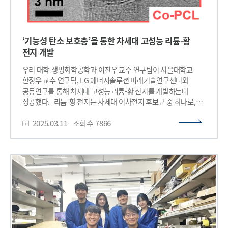
‘기능성 탄소 보호층’을 통한 차세대 고성능 리튬-황
전지 개발
우리 대학 생명화학공학과 이진우 교수 연구팀이 서울대학교
한정우 교수 연구팀, LG 에너지솔루션 미래기술연구센터와
공동연구를 통해 차세대 고성능 리튬-황 전지를 개발하는데
성공했다. 리튬-황 전지는 차세대 이차전지 후보군 중 하나로,
상용 리튬이온전지에 사용되고 있는 양극 소재에 비해 황이
2025.03.11
조회수
7866
가볍고 가격이 저렴하면서도 많은 양의 에너지를 한 번에 저장할
수 있어, 무인기 및 드론과 같이 가볍고 오래 작동될 수 있는
응용분야에 필요한 핵심 기술로 손꼽히고 있다. 하지만,
실질적으로 높은 수준의 에너지 밀도를 지닌 리튬-황 전지를
개발하기 위해서는 전지 내부에 들어가는 무거운 전해액의
사용량을 줄여야 하는데, 전해액 양이 줄어들면 양극에서
발생하는 황의 전기화학적 반응성이 대폭 줄어들어 높은
에너지를 지닌 리튬-황 파우치셀을 구현하는데 어려움이 있다.
이진우 교수 연구팀은 이번 연구를 통해 리튬황전지 양극에
추가되어 황의 전기화학적 반응성을 개선해줄 수 있는 금속