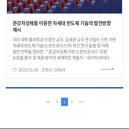
준강자성체를 이용한 차세대 반도체 기술의 발전방향
제시
우리 대학 물리학과 이경진 교수, 김세권 교수 연구팀이 스핀 기반
차세대 반도체 기술(스핀트로닉스)의 최신 연구 동향 및 미래
발전 전략을 정리한 `*준강자성체 기반 스핀트로닉스' 리뷰
논문을 물리 및 재료 분야의 세계적인 학술지 `네이처 머터리얼스
(Nature Materials)' 2022년 1월호에 표지논문으로 게재했다고
2022.01.06
조회수
14924
6일 밝혔다. ※ 준강자성체: 반강자성체와 같이 서로 이웃하는
자성 이온이 반대 방향으로 정렬되지만, 서로 자성의 크기가
달라서 물질 전체적으로는 자발적인 자성이 남아있는 물체
스핀트로닉스는 성장 한계에 다다른 기존 반도체 기술의
근본적인 문제점들을 전자의 양자적 성질인 스핀을 이용해
해결하고자 하는 연구 분야다. 이는 기존 정보처리 기술을
이
다
1
<<
<
>
>>
혁신적으로 발전시켜 초고속 초고집적 차세대 반도체 기술을
전
음
구현할 것으로 기대되고 있다. 스핀트로닉스 장치의 핵심 구성
페
페
요소는 자성체이기 때문에, 스핀 기반의 초고속 초고집적
이
이
정보처리를 구현하기 위해서는 최적의 자성 물질을 규명하는
지
지