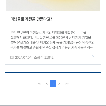
미생물로 계란을 만든다고?
우리 연구진이 미생물로 계란의 대체제를 개발하는 논문을
발표해서 화제다. 비동물성 원료를 활용한 계란 대체제 개발을
통해 온실가스 배출 및 폐기물 문제 등을 가져오는 공장식 축산의
문제를 해결하고 손쉽게 단백질 섭취가 가능한 지속가능한 식량
체계 구축에 기여할 수 있을 것으로 기대한다. 우리 대학
2024.07.04
조회수
11842
생물공정연구센터 최경록 연구교수와 생명화학공학과 이상엽
특훈교수가 ‘미생물 유래 친환경 액상 계란 대체물 개발’논문을
발표했다고 4일 밝혔다. 연구진은 미생물 용해물의 가열을 통해
형성된 젤이 삶은 계란과 유사한 미시적 구조와 물리적인 특성을
가지는 것을 확인하였고, 미생물 유래의 식용 효소나 식물성
재료를 첨가하여 다양한 식감을 구현할 수 있음을 밝혔다. 더
이
다
1
<<
<
>
>>
나아가, 액체 상태인 용해물을 이용하여 머랭 쿠키를 굽는 등,
전
음
미생물 용해물이 난액을 기능적으로 대체할 수 있음을
페
페
규명하였다. 현재까지 비동물성 단백질을 기반으로 한 계란
이
이
대체제 개발이 진행돼왔으나, 계란의 온전한 영양을 제공하는
지
지