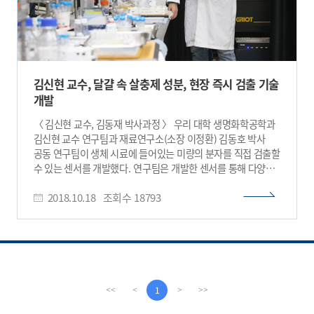
김신현 교수, 달걀 속 살충제 성분, 현장 즉시 검출 기술
개발
〈 김신현 교수, 김동재 박사과정 〉 우리 대학 생명화학공학과
김신현 교수 연구팀과 재료연구소(소장 이정환) 김동호 박사
공동 연구팀이 생체 시료에 들어있는 미량의 분자를 직접 검출할
수 있는 센서를 개발했다. 연구팀은 개발한 센서를 통해 다양한
종류의 살충제 성분을 검출하는데 성공했다. 특히 국내 및
2018.10.18
조회수
18793
유럽에서 문제가 됐던 달걀 속 살충제 성분인 피프로닐 술폰
(Fipronil sulfone)을 시료 전처리 없이 검출할 수 있음을
증명했다. 연구팀의 센서는 전하를 띠는 하이드로젤 미세입자
내부에 금 나노입자 응집체를 캡슐화한 형태로 생체 시료 내에
존재하는 분자를 직접 분석해야 하는 광범위한 분야에 적용
가능할 것으로 기대된다. 김동재 박사과정이 1저자로 참여한
이번 연구는 나노분야의 국제 학술지 ‘스몰(Small)’ 10월 4일자
1
<<
<
>
>>
내부표지 논문으로 게재됐다.(논문명 : SERS-Active Charged