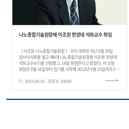
나노종합기술원장에 이조원 한양대 석좌교수 취임
〈 이조원 나노종합기술원장 〉 우리 대학은 지난 8월 30일
임시이사회를 열고 제6대 나노종합기술원장에 이조원 한양대
석좌교수(67)를 선임했고, 16일 취임한다고 밝혔다. 이 신임
원장은 9월 16일부터 임기를 시작해 2022년 9월 15일까지 3년
동안 나노종합기술원을 이끌게 된다. 이 신임 원장은
2019.09.16
조회수
10028
펜실베니아주립대에서 금속과학 박사학위를 얻었으며
과학기술부 21세기프런티어사업단
테라급나노소자개발사업단장과 한양대학교 나노융합과학과
교수를 역임했다. 또한 국가나노기술종합발전계획 수립에도
참여했다. 공모 과정에서 그의 이러한 경험이 나노분야의
연구개발을 지원하는 나노종합기술원에 적임자로 평가받았다.
이 신임 원장은 “그동안 큰 노력으로 기술원은 나노기술 발전에
크게 이바지하여 왔고 이를 바탕으로 △국내 반도체 소재