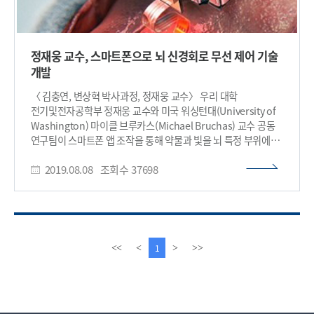
정재웅 교수, 스마트폰으로 뇌 신경회로 무선 제어 기술
개발
〈 김충연, 변상혁 박사과정, 정재웅 교수〉 우리 대학
전기및전자공학부 정재웅 교수와 미국 워싱턴대(University of
Washington) 마이클 브루카스(Michael Bruchas) 교수 공동
연구팀이 스마트폰 앱 조작을 통해 약물과 빛을 뇌 특정 부위에
전달함으로써 신경회로를 정교하게 조절할 수 있는 뇌 이식용
2019.08.08
조회수
37698
무선 기기를 개발했다. 이번 기술 개발을 통해 장기간의 동물
실험이 필요한 신약 개발뿐 아니라 치매, 파킨슨병 등 뇌 질환
치료에도 적용할 수 있을 것으로 기대된다. 라자 콰지(Raza Qazi,
1저자), 김충연, 변상혁 연구원이 개발하고 워싱턴대 신경과학
연구원들이 공동으로 참여한 이번 연구는 의공학 분야 국제
학술지 ‘네이처 바이오메디컬 엔지니어링(Nature Biomedical
이
다
1
<<
<
>
>>
Engineering)’ 8월 6일 자에 게재됐다. (논문명 : Wireless
전
음
optofluidic brain probes for chronic
페
페
neuropharmacology and photostimulation). 광유전학과
이
이
신경약물학은 주변 신경회로에 영향을 주지 않고 목표로 하는
지
지