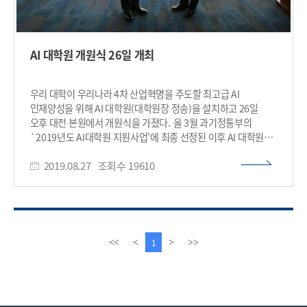
AI 대학원 개원식 26일 개최
우리 대학이 우리나라 4차 산업혁명을 주도할 최고급 AI
인재양성을 위해 AI 대학원(대학원장 정송)을 설치하고 26일
오후 대전 본원에서 개원식을 가졌다. 올 3월 과기정통부의
`2019년도 AI대학원 지원사업'에 최종 선정된 이후 AI 대학원은
지난 4월과 7월 각각 올해 가을학기와 2020년 봄학기 신입생
2019.08.27
조회수
19610
(석사 및 석·박사 통합, 박사과정)을 모집하는 한편 국내 최초로
18개 교과목으로 구성된 AI 전문 커리큘럼을 개발하는 등 약
5개월간 개원 준비 작업을 진행해왔다. AI 대학원은 `글로벌
리더급 AI 핵심인재'와 주력 산업을 혁신하는 `AI+X(헬스케어·
자율주행·제조·보안·이머징 등 5개 중점연구 분야) 융합형 인재'
양성이란 투트랙 전략을 병행·추진해 세계 최고 수준의 글로벌 AI
이
다
1
<<
<
>
>>
선도대학으로 단숨에 부상하겠다는 목표를 마련했다. 우리
전
음
대학은 이를 위해 향후 5년간 각각 정부 예산 90억 원과 학교 예산
페
페
42억 원 등 총 132억 원의 자금을 투입할 계획이다. AI 대학원은
이
이
석사·박사·석박사통합 등 총 3개의 학위과정과 머신러닝·AI
지
지