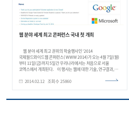
웹 분야 세계 최고 콘퍼런스 국내 첫 개최
웹 분야 세계 최고 권위의 학술행사인 ‘2014
국제월드와이드웹 콘퍼런스( WWW 2014)가 오는 4월 7일(월)
부터 11일(금)까지 5일간 우리나라에서는 처음으로 서울
코엑스에서 개최된다. 이 행사는 웹에 대한 기술, 연구결과,
표준, 서비스 등 광범위한 분야를 총 망라하는 국제 학술대회로,
2014.02.12
조회수
25860
1994년 스위스에서 처음 개최됐다. 북미, 유럽, 남미, 아시아를
순회하며 이 분야 연구자, 개발자, 기업 관계자 등 약 1000명의
전문가들이 모인다. 올해 23회를 맞이하는 이 행사는 국제
월드와이드웹 운영위원회가 주관하고, KAIST와
국가기술표준원이 공동으로 주최하며, 한국정보과학회와
월드와이드웹컨소시엄(The World Wide Web Consortium,
W3C)이 지원한다. 이번 행사에는 웹의 창시자인 영국
팀버너스리(Sir Tim Berners-Lee)를 비롯해 마이크로소프트