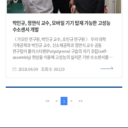
박인규, 정연식 교수, 모바일 기기 탑재 가능한 고성능
수소센서 개발
〈 가오민 연구원, 박인규 교수, 조민규 연구원 〉 우리 대학
기계공학과 박인규 교수, 신소재공학과 정연식 교수 공동
연구팀이 폴리스티렌(Polystyrene) 구슬의 자기 조립(self-
assembly) 현상을 이용해 고성능의 실리콘 기반 수소센서를
개발했다. 연구팀이 개발한 수소 센서는 제작 과정이 단순하고
2018.04.04
조회수
36119
비용이 저렴해 모바일 기기에 탑재할 수 있어 전력 소모에
어려움을 겪는 모바일 분야에 기여할 수 있을 것으로 기대된다.
가오 민(Gao Min) 연구원, 조민규 박사후 연구원, 한혁진
박사과정이 참여한 이번 연구는 나노 분야 국제 학술지 ‘스몰
(Small)’ 3월 8일자 표지논문에 선정됐다. 청정에너지인 수소
가스는 차세대 에너지원으로 각광받고 있다. 현재도 냉각
이
다
1
<<
<
>
>>
시스템이나 석유 정제시설 등 다양한 산업분야에서 활용되고
전
음
있지만 무색, 무취의 가연성 물질이기 때문에 조기 발견이 어려워
페
페
고성능 수소 센서를 개발하는 것이 중요하다. 그러나 기존 수소
이
이
센서들은 부피가 크고 소모 전력이 높으며 제작비용이
지
지