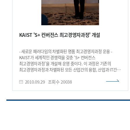
KAIST 'S+ 컨버전스 최고경영자과정' 개설
- 새로운 패러다임의 차별화된 명품 최고경영자과정 운용 -
KAIST가 세계적인 경쟁력을 갖춘 ‘S+ 컨버전스
최고경영자과정’을 개설해 운영 중이다. 이 과정은 기존의
최고경영자과정과 차별화된 모든 산업간의 융합, 산업과 IT간의
융합, 경영과 보안의 융합 등 미래기술을 융합해 변화와
2010.09.29
조회수
20038
위기시대에 창조적 경영전략을 제시한다. 정부부처 고위공무원
10명과 국회의원 3명, 기업체 대표이사 및 임원 40여명 등 총
58명이 이 과정에 등록해 수강중이다. 강의는 매주 수요일 오후
6시 30분부터 9시 40분까지 서울 강남구 도곡동 소재의 KAIST
미디어연구소에서 진행된다. 이 프로그램에서는 정규강의 외 월
1회 정부부처 주요 인사를 초청해 조찬특강을 진행한다. 제1회
조찬특강은 김형오 前국회의장을 초청해 ‘디지털 정치와
리더쉽’이라는 주제로 29일 오전 7시 소공동 롯데호텔 36층