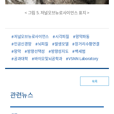
< 그림 5. 저널오브뉴로사이언스 표지 >
저널오브뉴로사이언스
시각피질
망막파동
인공신경망
뇌피질
발생모델
장거리수평연결
망막
방향선택성
방향성지도
백세범
공과대학
바이오및뇌공학과
VSNN Laboratory
목록
관련뉴스