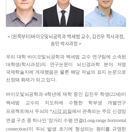
< (왼쪽부터)바이오및뇌공학과 백세범 교수, 김진우 학사과정,
송민 박사과정 >
우리 대학 바이오및뇌공학과 백세범
교수 연구팀에 소속된
대학생
(
학사과정
)
의 연구논문이 뇌신경과학 분야 저명
국제학술지에 게재됐음은 물론 해당 저널의 표지 논문으로
선정돼 화제가 되고 있다
.
바이오및뇌공학과
4
학년에 재학 중인 김진우 학생
(22
세
)
이
백세범 교수의 지도하에 수행한 학부생 개별연구
프로젝트에서 두뇌의
*
시각 피질
에서 관측되는 주요 신경망
연결 구조 중 하나인 '
장거리 수평 연결
(Long-range horizontal
connection)
'
이
두뇌 발생 초기에 형성되는 원리를 규명한