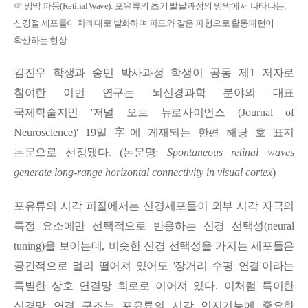
☞
망막 파동
(Retinal Wave):
포유류의 초기 발달과정의 망막에서 나타나는
,
신경절 세포들이 차례대로 발화하며 파도와 같은 파형으로 활동패턴이
확산하는 현상
김진우 학생과 송민 박사과정 학생이 공동 제
1
저자로
참여한 이번 연구는 뇌신경과학 분야의 대표
국제학술지인 '
저널 오브 뉴로사이언스
(Journal of
Neuroscience)
'
19
일
字
에 게재되는 한편 해당 호 표지
논문으로 선정됐다
. (
논문명
:
Spontaneous retinal waves
generate long-range horizontal connectivity in visual cortex
)
포유류의 시각 피질에서는 신경세포들이 외부 시각 자극의
특정 요소에만 선택적으로 반응하는 신경 선택성
(neural
tuning)
을 보이는데
,
비슷한 신경 선택성을 가지는 세포들은
공간적으로 멀리 떨어져 있어도 '
장거리 수평 연결
'
이라는
특별한 상호 연결망 회로로 이어져 있다
.
이처럼 특이한
신경망 연결 구조는 포유류의 시각 인지기능에 중요한