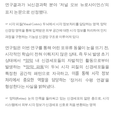
연구결과가 뇌신경과학 분야 '
저널 오브 뉴로사이언스
'
의
표지 논문으로 선정됐다.
☞
시각 피질
(Visual Cortex):
두뇌에서 시각 정보처리를 담당하는 영역
.
망막
신경망 영역을 통해 입력받은 외부 공간에 대한 시각 정보를 처리하여 인지
과정을 구현하는 기능성 신경망 구조로 이루어져 있다
.
연구팀은 이번 연구를 통해 어린 포유류 동물이 눈을 뜨기 전
,
시각적인 학습이 전혀 이뤄지지 않은 상태
,
즉 두뇌 발생 초기
상태에서
*
망막
내 신경세포들의 자발적인 활동으로부터
발생하는 '
*
망막 파동
'
이 두뇌 시각 피질의 신경세포들을
이를 통해 시각 정보
특정한 공간적 패턴으로 자극하고
,
처리에서 중요한 역할을 담당하는
'
장거리 수평 연결
'
을
형성한다는 사실을 밝혀냈다
.
☞
망막
(Retina):
눈의 안쪽을 둘러싸고 있는 신경세포의 얇은 층으로
,
시각
시스템에서 외부 시각 정보가 신경세포 신호로 처음 변환되는 영역