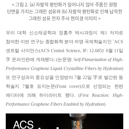
< 그림 2. (a) 자발적 평탄화가 일어나지 않아 주름진 원형
단면을 가지는 그래핀 섬유와 (b) 자발적 평탄화로 인해 납작한
그래핀 섬유 전자 주사 현미경 이미지 >
우리 대학 신소재공학과 정홍주 박사과정이 제
1
저자로
참여한 이번 연구는 종합화학 분야 저명 국제학술지인
`ACS
센트럴 사이언스
(ACS Central Science, IF: 12.685)
'
6
월
11
일
字
온라인판에 게재됐다
. (
논문명
:
Self-Planarization of High-
Performance Graphene Liquid Crystalline Fibers by Hydration
)
또 연구성과의 중요성을 인정받아
7
월
22
일
字
로 발간된 동
학술지
7
월호 표지논문
(Front cover)
으로 선정되는 한편
에디터에 의해 하이라이트 됐다
. (
First Reaction: High-
Performance Graphene Fibers Enabled by Hydration
)