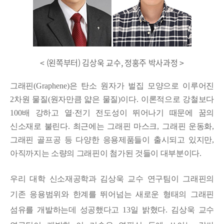
< (왼쪽부터) 김상욱 교수, 정홍주 박사과정 >
그래핀
(Graphene)
은 탄소 원자가 벌집 모양으로 이루어진
2
차원 물질
(
원자만큼 얇은 물질
)
이다
.
이론적으로 강철보다
100
배 강하고 열
·
전기 전도성이 뛰어나기 때문에 꿈의
신소재로 불린다
.
최근에는 그래핀 마스크
,
그래핀 운동화
,
그래핀 골프공 등 다양한 응용제품들이 출시되고 있지만
,
아직까지는 소량의 그래핀이 첨가된 것들이 대부분이다
.
우리 대학 신소재공학과 김상욱 교수 연구팀이 그래핀의
기존 응용범위와 한계를 뛰어넘는 새로운 형태의 그래핀
섬유를 개발하는데 성공했다고
13
일 밝혔다
.
김상욱 교수