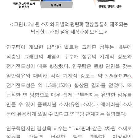
< 그림1. 2차원 소재의 자발적 평탄화 현상을 통해 제조되는
납작한 그래핀 섬유 제작과정 모식도 >
연구팀이 개발한 납작한 벨트형 그래핀 섬유는 내부에
적층된 그래핀의 배열이 우수해 섬유의 기계적 강도와
전기전도성이 대폭 향상됐다
.
연구팀은 원형 단면을 갖는
일반섬유와 대비해 각각 기계적 강도는 약
3.2
배
(320%)
,
전기전도성은 약
1.5
배
(152%)
향상된 결과를 얻었다
.
또
납작한 면 방향으로 매우 쉽게 구부러지는 유연한 섬유를
만들 수 있어 플렉시블 소자
(
유연 소자
)
나 웨어러블 소자
등에 유용하게 쓰일 수 있다고 연구팀 관계자는 설명했다
.
연구책임자인 김상욱 교수는
"
그래핀과 같은
2
차원 소재로
섬유를 만들면 납작한 벨트 형태가 이상적인