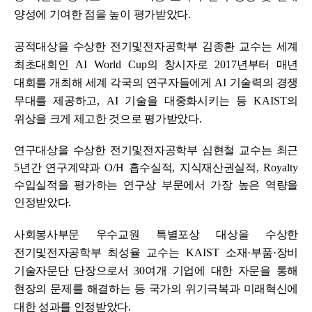
양성에 기여한 점을 높이 평가받았다
.
공적대상을 수상한 전기및전자공학부 김종환 교수는 세계
최초대회인
AI World Cup
의 창시자로
2017
년부터 매년
대회를 개최해 세계 각국의 연구자들에게
AI
기술력의 경쟁
무대를 제공하고
, AI
기술을 대중화시키는 등
KAIST
의
위상을 크게 제고한 것으로 평가받았다
.
연구대상을 수상한 전기및전자공학부 심현철 교수는 최근
5
년간 연구계약과
O/H
흡수실적
,
지식재산권실적
, Royalty
수입실적을 평가하는 연구상 부문에서 가장 높은 역량을
인정받았다
.
사회봉사부문 우수교원 특별포상 대상을 수상한
전기및전자공학부 최성율 교수는
KAIST
소재
·
부품
·
장비
기술자문단 단장으로서
30
여개 기업에 대한 자문을 통해
현장의 문제를 해결하는 등 국가의 위기극복과 미래혁신에
대한 성과를 인정받았다
.