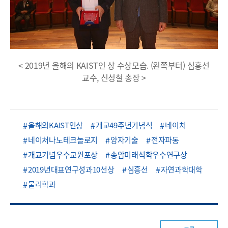
< 2019년 올해의 KAIST인 상 수상모습. (왼쪽부터) 심흥선
교수, 신성철 총장 >
올해의KAIST인상
개교49주년기념식
네이처
네이처나노테크놀로지
양자기술
전자파동
개교기념우수교원포상
송암미래석학우수연구상
2019년대표연구성과10선상
심흥선
자연과학대학
물리학과