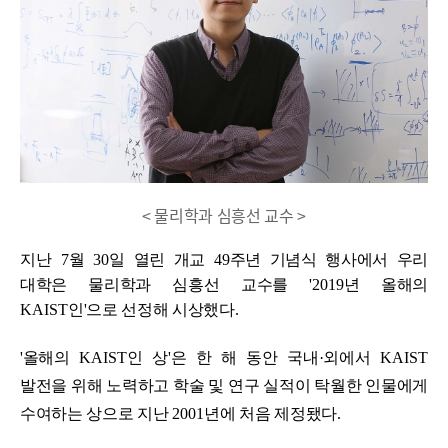
< 물리학과 심흥선 교수 >
지난 7
월
30
일 열린 개교
49
주년 기념식 행사에서 우리
대학은 물리학과 심흥선 교수를 '
2019
년 올해의
KAIST
인'
으로 선정해 시상했다
.
'올해의
KAIST
인 상'
은 한 해 동안 국내·외에서
KAIST
발전을 위해 노력하고 학술 및 연구 실적이 탁월한 인물에게
수여하는 상으로 지난
2001
년에 처음 제정됐다
.