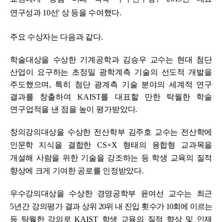
연구성과 10선' 상 등을
수여했다
.
주요 수상자는 다음과 같다.
학술대상을 수상한 기계공학과 김승우 교수는 현대 첨단
산업이 요구하는 초정밀 광학계측 기술의 선도적 개발을
주도했으며
,
특히 첨단 광계측 기술 분야의 세계적 연구
결과를 창출하여
KAIST
를 대표할 만한 탁월한 학술
연구업적을 낸 점을 높이 평가받았다
.
창의강의대상을 수상한 전산학부 김주호 교수는 전산학에
인문학 지식을 결합한
CS+X
형태의 융합형 교과목을
개설해 사람을 위한 기술을 강조하는 등 학생 교육의 질적
향상에 크게 기여한 공로를 인정받았다
.
우수강의대상을 수상한 경영공학부 윤여선 교수는 최근
5
년간 강의평가
결과 상위
20
위 내 진입 횟수가
10
회에 이르는
등 탁월한 강의로
KAIST
학생 교육의 질적 향상 및 인재