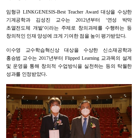
임형규
LINKGENESIS-Best Teacher Award
대상을 수상한
기계공학과 김성진 교수는
2012
년부터
‘
연성 박막
초열전도체 개발
’
이라는 주제로 창의과제를 수행하는 등
창의적인 인재 양성에 크게 기여한 점을 높이 평가받았다
.
이수영 교수학습혁신상 대상을 수상한 신소재공학과
홍승범 교수는
2017
년부터
Flipped Learning
교과목의 설계
및 운영을 통해 창의적 수업방식을 실천하는 등의 탁월한
성과를 인정받았다
.