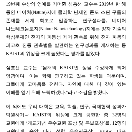
19
번째 수상의 영예를 거머쥔
심흥선 교수는
2019
년 한 해
동안 네이처
(Nature)
지에 물리학 난제인 콘도 스핀 구름의
존재를 세계 최초로 입증하는 연구성과를
,
네이처
나노테크놀로지
(Nature Nanotechnology)
지에는
양자 기술의
핵심문제인 전자의 파동성 제어
·
관측을 위해 전자 파동의
피코초 진동 관측법을 발견하는 연구성과를 게재하는 등
KAIST
의 위상을 크게 높였다는 평가를 받았다
.
심흥선 교수는 "
올해의
KAIST
인 상을 수상하게 되어
영광이며
,
이는 함께 연구하고 있는 학생들 덕분이며
,
그들에게 고마움을 전한다
.
자연에 대한 더 깊이 있는
이해를 얻기 위해 노력하겠다
.”
라고 소감을 밝혔다
.
이 외에도
우리 대학은 교육
,
학술
,
연구
,
국제협력 성과가
탁월하거나
KAIST
의 위상에 크게 공헌한 총
32
명의
교원에게
‘
개교기념 우수교원 포상 및 특별포상
’
을, 12명의
교원에게 '송암 미래 석학 우수연구상', '2019년 대표