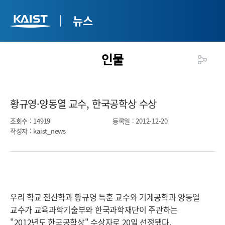
뉴스
인물
황규영·양동열 교수, 한국공학상 수상​
조회수
: 14919
등록일
: 2012-12-20
작성자
: kaist_news
우리 학교 전산학과 황규영 특훈 교수와 기계공학과 양동열
교수가 교육과학기술부와 한국과학재단이 주관하는
"2012년도 한국공학상" 수상자로 20일 선정됐다.