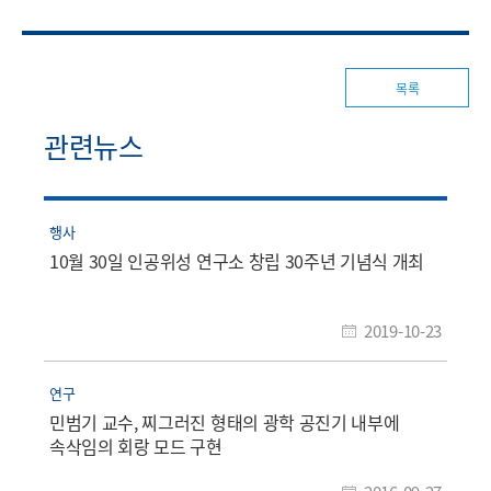
목록
관련뉴스
행사
10월 30일 인공위성 연구소 창립 30주년 기념식 개최
2019-10-23
연구
민범기 교수, 찌그러진 형태의 광학 공진기 내부에
속삭임의 회랑 모드 구현