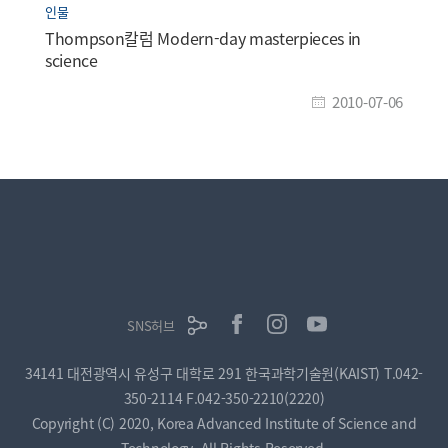
인물
Thompson칼럼 Modern-day masterpieces in
science
2010-07-06
SNS허브
34141 대전광역시 유성구 대학로 291 한국과학기술원(KAIST)
T.042-
350-2114
F.042-350-2210(2220)
Copyright (C) 2020, Korea Advanced Institute of Science and
Technology, All Rights Reserved.