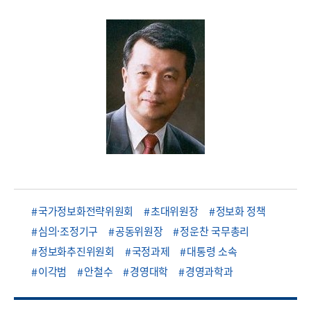
국가정보화전략위원회
초대위원장
정보화 정책
심의·조정기구
공동위원장
정운찬 국무총리
정보화추진위원회
국정과제
대통령 소속
이각범
안철수
경영대학
경영과학과