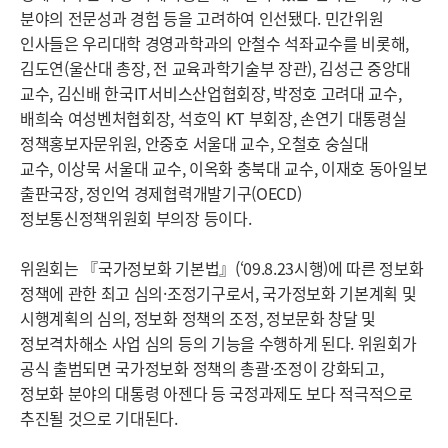
분야의 전문성과 경험 등을 고려하여 인선됐다. 민간위원
인사들은 우리대학 경영과학과의 안철수 석좌교수를 비롯해,
김도연(울산대 총장, 전 교육과학기술부 장관), 김성근 중앙대
교수, 김신배 한국IT서비스산업협회장, 박정호 고려대 교수,
배희숙 여성벤처협회장, 석호익 KT 부회장, 손연기 대통령실
정책홍보자문위원, 안중호 서울대 교수, 오철호 숭실대
교수, 이상묵 서울대 교수, 이옥화 충북대 교수, 이재호 동아일보
출판국장, 정인억 경제협력개발기구(OECD)
정보통신정책위원회 부의장 등이다.
위원회는 『국가정보화 기본법』(‘09.8.23시행)에 따른 정보화
정책에 관한 최고 심의·조정기구로서, 국가정보화 기본계획 및
시행계획의 심의, 정보화 정책의 조정, 정보문화 창달 및
정보격차해소 사업 심의 등의 기능을 수행하게 된다. 위원회가
공식 출범되면 국가정보화 정책의 총괄·조정이 강화되고,
정보화 분야의 대통령 아젠다 등 국정과제도 보다 적극적으로
추진될 것으로 기대된다.