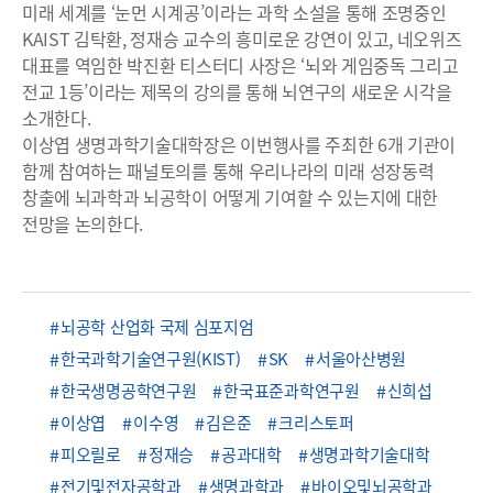
미래 세계를 ‘눈먼 시계공’이라는 과학 소설을 통해 조명중인
KAIST 김탁환, 정재승 교수의 흥미로운 강연이 있고, 네오위즈
대표를 역임한 박진환 티스터디 사장은 ‘뇌와 게임중독 그리고
전교 1등’이라는 제목의 강의를 통해 뇌연구의 새로운 시각을
소개한다.
이상엽 생명과학기술대학장은 이번행사를 주최한 6개 기관이
함께 참여하는 패널토의를 통해 우리나라의 미래 성장동력
창출에 뇌과학과 뇌공학이 어떻게 기여할 수 있는지에 대한
전망을 논의한다.
뇌공학 산업화 국제 심포지엄
한국과학기술연구원(KIST)
SK
서울아산병원
한국생명공학연구원
한국표준과학연구원
신희섭
이상엽
이수영
김은준
크리스토퍼
피오릴로
정재승
공과대학
생명과학기술대학
전기및전자공학과
생명과학과
바이오및뇌공학과