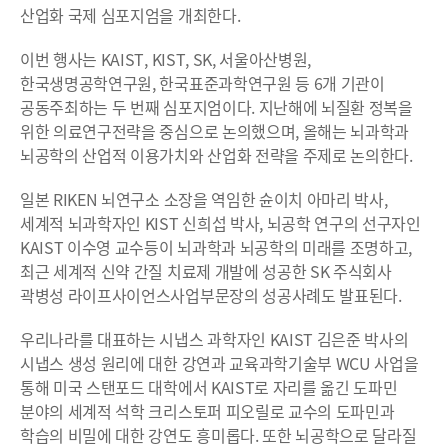
산업화 국제 심포지엄을 개최한다.
이번 행사는 KAIST, KIST, SK, 서울아산병원,
한국생명공학연구원, 한국표준과학연구원 등 6개 기관이
공동주최하는 두 번째 심포지엄이다. 지난해에 뇌질환 정복을
위한 의료연구전략을 중심으로 논의했으며, 올해는 뇌과학과
뇌공학의 산업적 이용가치와 산업화 전략을 주제로 논의한다.
일본 RIKEN 뇌연구소 소장을 역임한 슌이치 아마리 박사,
세계적 뇌과학자인 KIST 신희섭 박사, 뇌공학 연구의 선구자인
KAIST 이수영 교수등이 뇌과학과 뇌공학의 미래를 조명하고,
최근 세계적 신약 간질 치료제 개발에 성공한 SK 주식회사
곽병성 라이프사이언스사업부문장의 성공사례도 발표된다.
우리나라를 대표하는 시냅스 과학자인 KAIST 김은준 박사의
시냅스 생성 원리에 대한 강연과 교육과학기술부 WCU 사업을
통해 미국 스탠포드 대학에서 KAIST로 자리를 옮긴 도파민
분야의 세계적 석학 크리스토퍼 피오릴로 교수의 도파민과
학습의 비밀에 대한 강연도 흥미롭다. 또한 뇌공학으로 달라질