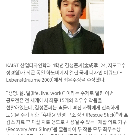
KAIST 산업디자인학과 4학년 김성준씨(金成準, 24, 지도교수
정경원)가 최근 독일 하노버에서 열린 국제 디자인 어워드(iF
Lebens(t)räume 2009)에서 최우수상을 수상했다.
“생명. 삶. 일(life. live. work)" 이라는 주제로 열린 이번
공모전은 전 세계에서 최종 15개의 최우수 작품을
선발하였는데, 김성준씨는 ▲물에 빠진 사람에게 신속하게
도움을 주기 위한 “휴대용 인명 구조 장비(Rescue Stick)”와 ▲
깁스 치료 후 재활 치료 용도로 사용될 수 있는 “재활 의료 기구
(Recovery Arm Sling)”를 출품하여 두 작품 모두 최우수상