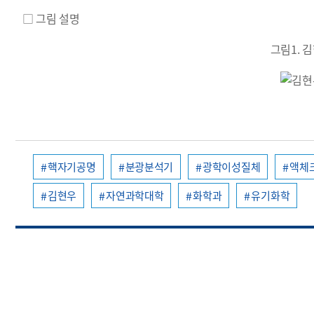
□ 그림 설명
그림1. 
핵자기공명
분광분석기
광학이성질체
액체
김현우
자연과학대학
화학과
유기화학