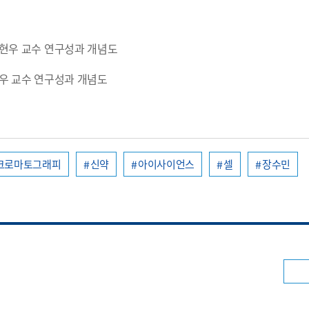
김현우 교수 연구성과 개념도
크로마토그래피
신약
아이사이언스
셀
장수민