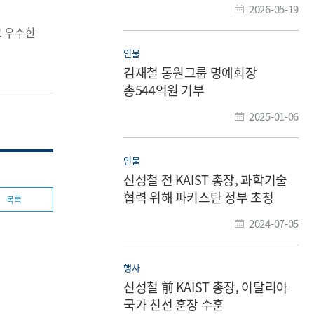
2026-05-19
로 우수한
인물
김재철 동원그룹 명예회장
총544억원 기부
2025-01-06
인물
신성철 전 KAIST 총장, 과학기술
협력 위해 파키스탄 정부 초청
목록
방문
2024-07-05
행사
신성철 前 KAIST 총장, 이탈리아
국가 친선 훈장 수훈