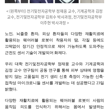
< (왼쪽부터) 전기및전자공학부 정재웅 교수, 기계공학과 김정
교수, 전기및전자공학부 김희수 박사과정, 전기및전자공학부
이주현 박사과정 >
노인
,
뇌졸중 환자
,
외상 환자들의 다양한 재활치료에
활용되는 웨어러블 로봇이
착용자의 땀
,
각질 등에도
끄떡없이 장기간 안정적으로 제어 가능하도록 도와주는
근전도 센서
기술이 개발되어 화제다
.
우리 대학 전기및전자공학부 정재웅 교수와 기계공학과
김정 교수 연구팀이 공동 연구를 통해 피부 상태에 영향을
받지 않는 고품질의 전기 생리 신호 측정이 가능한 신축
·
접착성 마이크로니들 센서를 개발하는 데 성공했다고
23
일
밝혔다
.
다양한 재활치료에 활용되는 웨어러블 로봇이 사람의
움직임 의도를 인식하기 위해서는 몸에서 발생하는