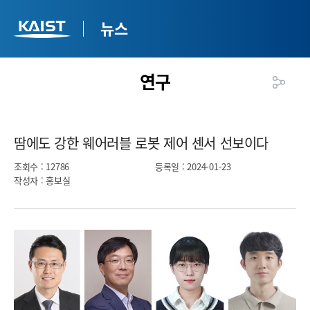
뉴스
연구
땀에도 강한 웨어러블 로봇 제어 센서 선보이다​
조회수
: 12786
등록일
: 2024-01-23
작성자
: 홍보실