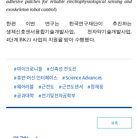
adhesive patches for reliable electrophysiological sensing and
exoskeleton robot control
)
한편 이번 연구는 한국연구재단이 추진하는
생체신호센서융합기술개발사업
,
전자약기술개발사업
,
4
단계
BK21
사업의 지원을 받아 수행됐다
.
마이크로니들
신축성 전도선
휴먼-머신 인터페이스
Science Advances
웨어러블
근전도
근전도센서
정재웅
공과대학
전기및전자공학부
목록