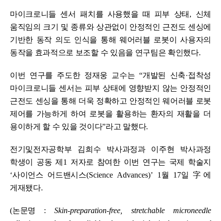
마이크로니들 센서 패치를 사용했을 때 피부 상태
,
신체
움직임의 크기 및 종류와 상관없이 안정적인 근전도 센싱에
기반한 동작 의도 인식을 통해 웨어러블 로봇이 사용자의
동작을 효과적으로 보조할 수 있음을 연구팀은 확인했다
.
이번 연구를 주도한
정재웅 교수는
“
개발된 신축
·
접착성
마이크로니들 센서는 피부 상태에 영향받지 않는 안정적인
근전도 센싱을 통해 더욱 정확하고 안정적인 웨어러블 로봇
제어를 가능하게 하여 로봇을 활용하는 환자의 재활을 더
용이하게 할 수 있을 것이다
”
라고 말했다
.
전기및전자공학부 김희수 박사과정과 이주현 박사과정
학생이 공동 제
1
저자로 참여한 이번 연구는 국제 학술지
‘
사이언스 어드밴시스
(Science Advances)’ 1
월
17
일
字
에
게재됐다
.
(
논문명
:
Skin-preparation-free, stretchable microneedle