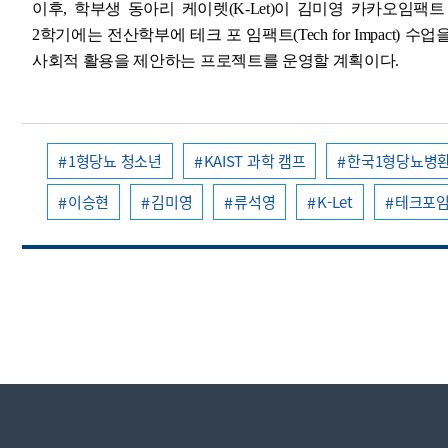
이후, 학부생 동아리 케이렛(K-Let)이 김미영 카카오임
2학기에는 전산학부에 테크 포 임팩트(Tech for Impact
사회적 활용을 제안하는 프로젝트를 운영할 계획이다.
1형당뇨 청소년
KAIST 과학 캠프
한국1형당뇨병
이승현
김미영
류석영
K-Let
테크포