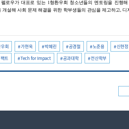
팩트 펠로우가 대표로 있는 1형환우회 청소년들의 멘토링을 진행해 
) 수업을 개설해 사회 문제 해결을 위한 학부생들의 관심을 제고하고, 
환우회
가현욱
박혜린
공경철
노준용
신현정
임팩트
Tech for Impact
공과대학
전산학부