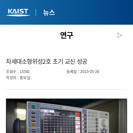
뉴스
연구
차세대소형위성2호 초기 교신 성공​
조회수
: 15581
등록일
: 2023-05-26
작성자
: 홍보실