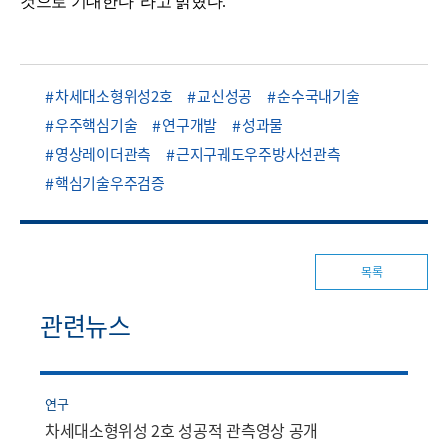
것으로 기대한다"라고 밝혔다.
차세대소형위성2호
교신성공
순수국내기술
우주핵심기술
연구개발
성과물
영상레이더관측
근지구궤도우주방사선관측
핵심기술우주검증
목록
관련뉴스
연구
차세대소형위성 2호 성공적 관측영상 공개