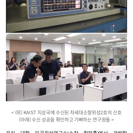
< (위) KAIST 지상국에 수신된 차세대소형위성2호의 신호
(아래) 수신 성공을 확인하고 기뻐하는 연구원들 >
우리 대학 인공위성연구소(소장 한재흥)에서 개발한