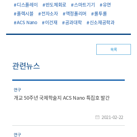
디스플레이
반도체회로
스마트기기
유연
플렉시블
전자소자
액정폴리머
롤투롤
ACS Nano
이건재
공과대학
신소재공학과
목록
관련뉴스
연구
개교 50주년 국제학술지 ACS Nano 특집호 발간
2021-02-22
연구