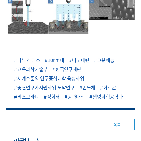
나노 레터스
10nm대
나노패턴
고분해능
교육과학기술부
한국연구재단
세계수준의 연구중심대학 육성사업
중견연구자지원사업 도약연구
반도체
아르곤
리소그라피
정희태
공과대학
생명화학공학과
목록