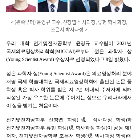
< (왼쪽부터) 윤영규 교수, 신창엽 석사과정, 류현 학사과정,
조은서 박사과정 >
우리 대학 전기및전자공학부 윤영규 교수팀이
2021
년
국제의료영상처리학회
(MICCAI)
로부터 젊은 과학자 상
(Young Scientist Award)
수상자로 선정되었다고
8
일 밝혔다
.
젊은 과학자 상
(Young Scientist Award)
은 의료영상처리 분야
저명 국제 학술대회인 국제의료영상학회에 출판된 논문 중
학생 혹은 박사 학위를 받은 지
2
년 이내의 주저자에 의해
작성된 가장 우수한 논문에 주어지는 상으로 우리나라에서
이
상을 받기는 처음이다
.
전기및전자공학부 신창엽 학생
(
現
석사과정 학생
)
과
전기및전자공학부 류현 학생
(
現
학사과정 학생
)
이 공동 제
1
저자
,
전기및전자공학부 조은서 학생
(
現
박사과정 학생
)
이