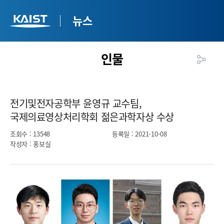
뉴스
인물
전기및전자공학부 윤영규 교수팀,
국제의료영상처리학회 젊은과학자상 수상​
조회수
: 13548
등록일
: 2021-10-08
작성자
: 홍보실