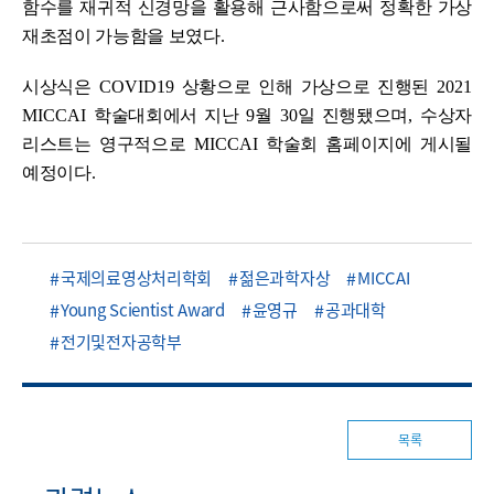
함수를 재귀적 신경망을 활용해 근사함으로써 정확한 가상
재초점이 가능함을 보였다
.
시상식은
COVID19
상황으로 인해 가상으로 진행된
2021
MICCAI
학술대회에서 지난
9
월
30
일 진행됐으며
,
수상자
리스트는 영구적으로
MICCAI
학술회 홈페이지에 게시될
예정이다
.
국제의료영상처리학회
젊은과학자상
MICCAI
Young Scientist Award
윤영규
공과대학
전기및전자공학부
목록