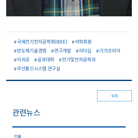
국제전기전자공학회(IEEE)
석학회원
반도체기술경영
연구개발
리더십
기가코리아
이귀로
공과대학
전기및전자공학과
무선통신시스템 연구실
목록
관련뉴스
인물