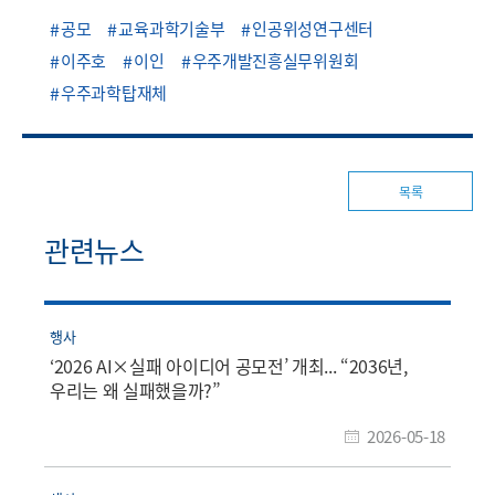
공모
교육과학기술부
인공위성연구센터
이주호
이인
우주개발진흥실무위원회
우주과학탑재체
목록
관련뉴스
행사
‘2026 AI×실패 아이디어 공모전’ 개최... “2036년,
우리는 왜 실패했을까?”
2026-05-18