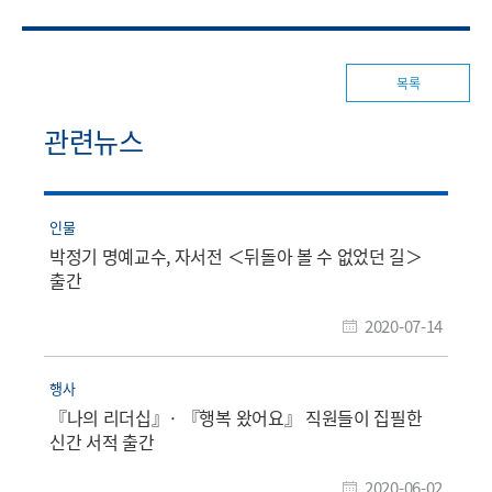
목록
관련뉴스
인물
박정기 명예교수, 자서전 ＜뒤돌아 볼 수 없었던 길＞
출간
2020-07-14
행사
『나의 리더십』· 『행복 왔어요』 직원들이 집필한
신간 서적 출간
2020-06-02