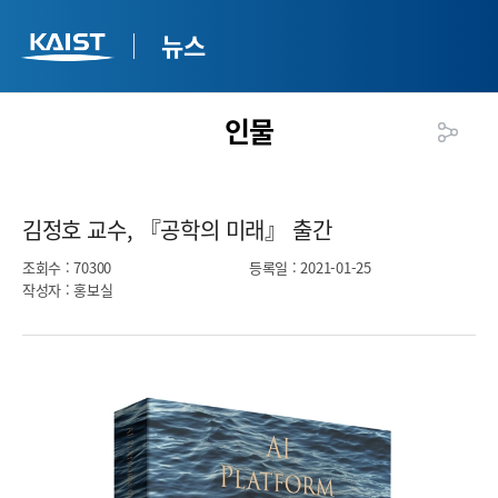
뉴스
인물
김정호 교수, 『공학의 미래』 출간​
조회수
: 70300
등록일
: 2021-01-25
작성자
: 홍보실