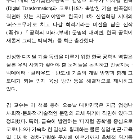
우리 대학 전기및전자공학부 김정호 교수가 디지털 변혁
(Digital Transformation)과 코로나19가 촉발한 기술 변곡점에
직면해 있는 지금이야말로 한국이 4차 산업혁명 시대의
'퍼스트무버'로 치고 나갈 최적기라는 비전을 담은 신작
(
新作
) 『공학의 미래-(부제) 문명의 대격변, 한국 공학이
새롭게 그리는 빅픽처』를 최근 출간했다.
진
정한 디지털 기술 독립을 이루기 위한 한국 공학의 역할은
물론 우리 사회가 짚어야 할 문제들을 논의하고 인공지능 ·
빅데이터 · 클라우드 · 반도체 기술의 개발 방향과 함께 그
토대가 되는 인재 육성 방안 등을 해결책으로 제시하고
있다.
김 교수는 이 책을 통해 오늘날 대한민국은 지금 엄청난
사회적·문화적·기술적인 문명의 교체 위기에 직면해 있다고
정의했다. 특히, 급속히 발전하는 '디지털 공학'을 중심으로
코로나19가 가속화 한 일상의 황폐화는 물론 실업·빈곤·교육
및 디지털 격차·고령화 문제에 이르기까지 총체적 위기를