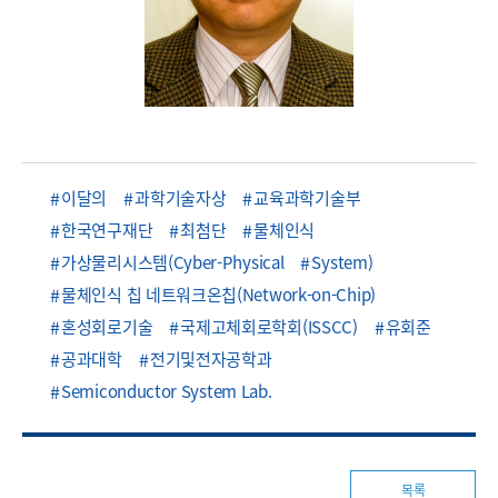
이달의
과학기술자상
교육과학기술부
한국연구재단
최첨단
물체인식
가상물리시스템(Cyber-Physical
System)
물체인식 칩 네트워크온칩(Network-on-Chip)
혼성회로기술
국제고체회로학회(ISSCC)
유회준
공과대학
전기및전자공학과
Semiconductor System Lab.
목록